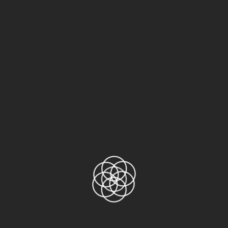
Uncategorized
3 điểm khác biệt giữa NITTO
903UL Chính hãng và NITTO
903UL kém chất lượng
31/05/2021
Xin chào các bạn, hiện nay trên thị trường có rất
nhiều địa chỉ bán Nitto 903UL. Tuy nhiên không
phải địa chỉ nào cũng cung cấp sản phẩm chất
lượng và chính hãng. Đa số trên thị trường đều l
admin
Read More