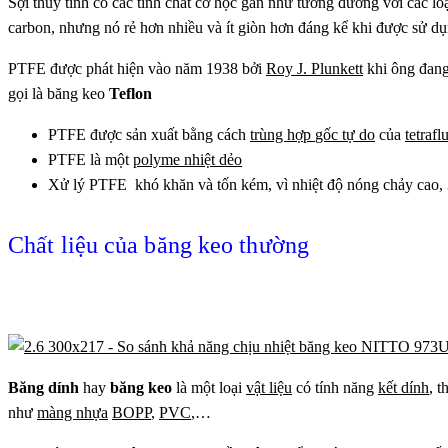
Sợi thủy tinh có các tính chất cơ học gần như tương đương với các l
carbon, nhưng nó rẻ hơn nhiều và ít giòn hơn đáng kể khi được sử dụ
PTFE được phát hiện vào năm 1938 bởi
Roy J. Plunkett
khi ông đang
gọi là băng keo
Teflon
PTFE được sản xuất bằng cách
trùng hợp
gốc tự do
của
tetraf
PTFE là một
polyme
nhiệt dẻo
Xử lý PTFE khó khăn và tốn kém, vì nhiệt độ nóng chảy cao,
Chất liệu của băng keo thường
Băng dính
hay
băng keo
là một loại
vật liệu
có tính năng
kết dính
, 
như
màng nhựa
BOPP
,
PVC
,…