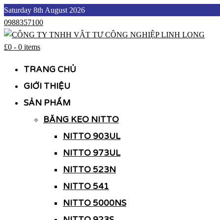
Skip
Saturday 8th August 2026
to
0988357100
content
£0
-
0 items
CÔNG TY TNHH VẬT TƯ CÔNG NGHIỆP LINH LONG
CÔNG TY TNHH VẬT TƯ CÔNG NGHIỆP LINH LONG
TRANG CHỦ
GIỚI THIỆU
SẢN PHẨM
BĂNG KEO NITTO
NITTO 903UL
NITTO 973UL
NITTO 523N
NITTO 541
NITTO 5000NS
NITTO 923S