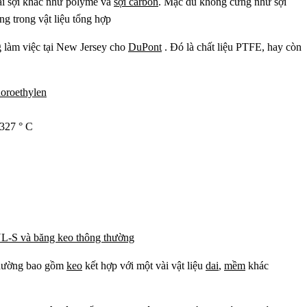
oại sợi khác như polyme và
sợi carbon
. Mặc dù không cứng như sợi
ng trong vật liệu tổng hợp
 làm việc tại New Jersey cho
DuPont
. Đó là chất liệu PTFE, hay còn
luoroethylen
 327 ° C
thường bao gồm
keo
kết hợp với một vài vật liệu
dai
,
mềm
khác