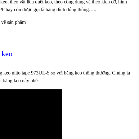
keo, theo vật liệu quết keo, theo công dụng và theo kích cỡ, hình
OPP hay còn được gọi là băng dính đóng thùng…..
o vệ sản phẩm
 keo
ăng keo nitto tape 973UL-S so với băng keo thông thường. Chúng ta
ại băng keo này nhé: