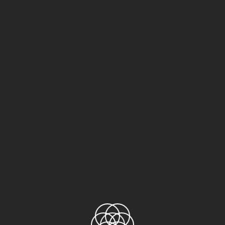
ếng đến thế ?
àng trăm năm. Với rất nhiều chủng loại và các công dụng khác
h cực kỳ tốt , khả năng chịu nhiệt độ lên đến 300 độ C, không
của sản phẩm . Ngoài ra với mẫu mã và với quy cách đóng gói
ụng kể cả trong phòng sạch , phòng thí nghiệm …nơi yêu cầu
o dính thương hiệu NITTO không hề rẻ so với các loại băng dính
u nhiệt NITTO 973UL-S