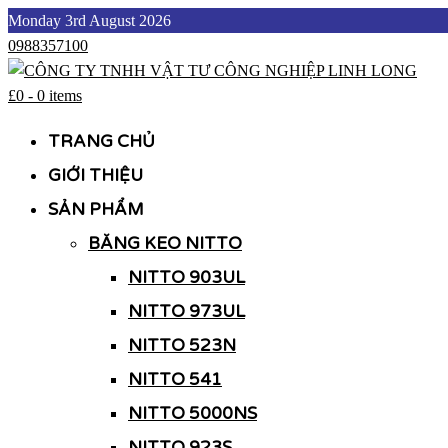
Skip
Monday 3rd August 2026
to
0988357100
content
£0
-
0 items
CÔNG TY TNHH VẬT TƯ CÔNG NGHIỆP LINH LONG
CÔNG TY TNHH VẬT TƯ CÔNG NGHIỆP LINH LONG
TRANG CHỦ
GIỚI THIỆU
SẢN PHẨM
BĂNG KEO NITTO
NITTO 903UL
NITTO 973UL
NITTO 523N
NITTO 541
NITTO 5000NS
NITTO 923S