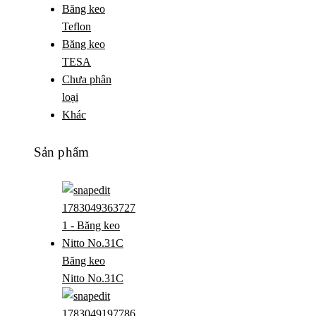
Băng keo
Teflon
Băng keo
TESA
Chưa phân
loại
Khác
Sản phẩm
Băng keo
Nitto No.31C