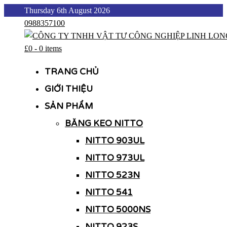
Skip
Thursday 6th August 2026
to
0988357100
content
£0
-
0 items
CÔNG TY TNHH VẬT TƯ CÔNG NGHIỆP LINH LONG
CÔNG TY TNHH VẬT TƯ CÔNG NGHIỆP LINH LONG
TRANG CHỦ
GIỚI THIỆU
SẢN PHẨM
BĂNG KEO NITTO
NITTO 903UL
NITTO 973UL
NITTO 523N
NITTO 541
NITTO 5000NS
NITTO 923S