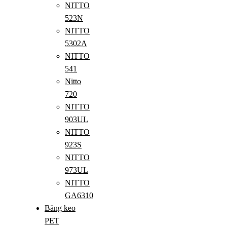
NITTO
523N
NITTO
5302A
NITTO
541
Nitto
720
NITTO
903UL
NITTO
923S
NITTO
973UL
NITTO
GA6310
Băng keo
PET