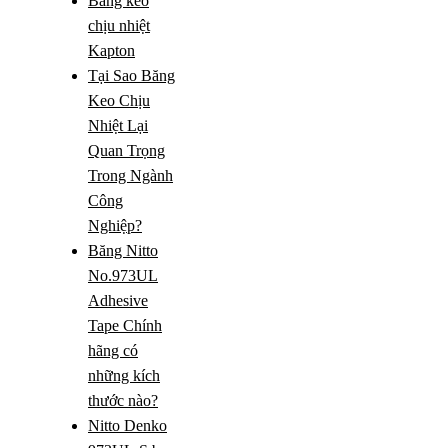
Băng keo
chịu nhiệt
Kapton
Tại Sao Băng
Keo Chịu
Nhiệt Lại
Quan Trọng
Trong Ngành
Công
Nghiệp?
Băng Nitto
No.973UL
Adhesive
Tape Chính
hãng có
những kích
thước nào?
Nitto Denko