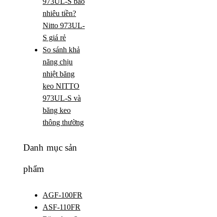
973UL-S bao
nhiêu tiền?
Nitto 973UL-
S giá rẻ
So sánh khả
năng chịu
nhiệt băng
keo NITTO
973UL-S và
băng keo
thông thường
Danh mục sản
phẩm
AGF-100FR
ASF-110FR