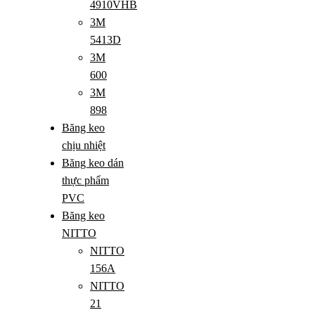
4910VHB
3M
5413D
3M
600
3M
898
Băng keo
chịu nhiệt
Băng keo dán
thực phẩm
PVC
Băng keo
NITTO
NITTO
156A
NITTO
21