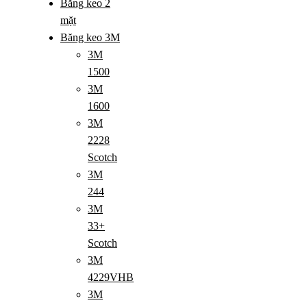
Băng keo 2
mặt
Băng keo 3M
3M
1500
3M
1600
3M
2228
Scotch
3M
244
3M
33+
Scotch
3M
4229VHB
3M