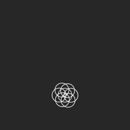
NITTO GA6310
Băng keo PET
Băng keo Teflon
Băng keo TESA
Chưa phân loại
Khác
Sản phẩm
Băng keo Nitto No.31C