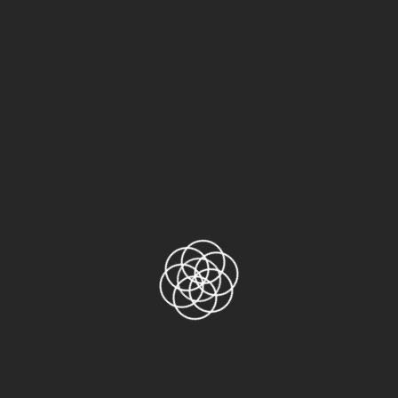
Để lại một bình luận
Email của bạn sẽ không được hiển thị công khai.
Các trường bắt buộc được đánh dấu
*
Bình luận
*
Tên
*