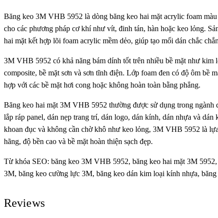
Băng keo 3M VHB 5952 là dòng băng keo hai mặt acrylic foam màu đe
cho các phương pháp cơ khí như vít, đinh tán, hàn hoặc keo lỏng. Sả
hai mặt kết hợp lõi foam acrylic mềm dẻo, giúp tạo mối dán chắc chắ
3M VHB 5952 có khả năng bám dính tốt trên nhiều bề mặt như kim lo
composite, bề mặt sơn và sơn tĩnh điện. Lớp foam đen có độ ôm bề mặ
hợp với các bề mặt hơi cong hoặc không hoàn toàn bằng phẳng.
Băng keo hai mặt 3M VHB 5952 thường được sử dụng trong ngành quảng 
lắp ráp panel, dán nẹp trang trí, dán logo, dán kính, dán nhựa và dán 
khoan đục và không cần chờ khô như keo lỏng, 3M VHB 5952 là lựa
hãng, độ bền cao và bề mặt hoàn thiện sạch đẹp.
Từ khóa SEO: băng keo 3M VHB 5952, băng keo hai mặt 3M 5952, 
3M, băng keo cường lực 3M, băng keo dán kim loại kính nhựa, băn
Reviews