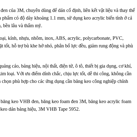
n của 3M, chuyên dùng để dán cố định, liên kết vật liệu và thay thế
n phẩm có độ dày khoảng 1.1 mm, sử dụng keo acrylic biến tính ở cả
n, bền lâu và thẩm mỹ.
ại, kính, nhựa, nhôm, inox, ABS, acrylic, polycarbonate, PVC,
t tốt, hỗ trợ bù khe hở nhỏ, phân bổ lực đều, giảm rung động và phù
cáo, bảng hiệu, nội thất, điện tử, ô tô, thiết bị gia dụng, cơ khí,
kim loại. Với ưu điểm dính chắc, chịu lực tốt, dễ thi công, không cần
 chọn phù hợp cho các ứng dụng cần băng keo công nghiệp chính
băng keo VHB đen, băng keo foam đen 3M, băng keo acrylic foam
g keo dán bảng hiệu, 3M VHB Tape 5952.