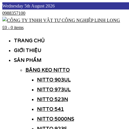
Skip
Wednesday 5th August 2026
to
0988357100
content
£0
-
0 items
CÔNG TY TNHH VẬT TƯ CÔNG NGHIỆP LINH LONG
CÔNG TY TNHH VẬT TƯ CÔNG NGHIỆP LINH LONG
TRANG CHỦ
GIỚI THIỆU
SẢN PHẨM
BĂNG KEO NITTO
NITTO 903UL
NITTO 973UL
NITTO 523N
NITTO 541
NITTO 5000NS
NITTO 923S