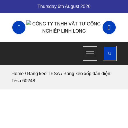
Skip
Thursday 6th August 2026
to
content
CÔNG TY
CÔNG TY TNHH VẬT TƯ
CÔNG NGHIỆP LINH LONG
TNHH VẬT
TƯ CÔNG
Home
/
Băng keo TESA
/ Băng keo xốp dẫn điện
NGHIỆP
Tesa 60248
LINH LONG