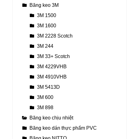
Băng keo 3M
3M 1500
3M 1600
3M 2228 Scotch
3M 244
3M 33+ Scotch
3M 4229VHB
3M 4910VHB
3M 5413D
3M 600
3M 898
Băng keo chịu nhiệt
Băng keo dán thực phẩm PVC
Băng keo NITTO