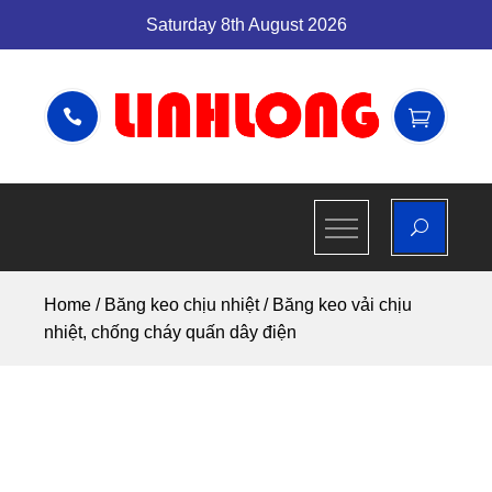
Skip
Saturday 8th August 2026
to
content
CÔNG TY
CÔNG TY TNHH VẬT TƯ
CÔNG NGHIỆP LINH LONG
TNHH VẬT
TƯ CÔNG
Home
/
Băng keo chịu nhiệt
/ Băng keo vải chịu
NGHIỆP
nhiệt, chống cháy quấn dây điện
LINH LONG