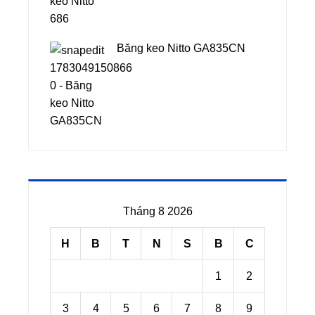
Băng keo Nitto GA835CN
Tháng 8 2026
H
B
T
N
S
B
C
1
2
3
4
5
6
7
8
9