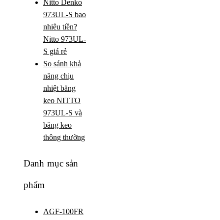
Nitto Denko
973UL-S bao
nhiêu tiền?
Nitto 973UL-
S giá rẻ
So sánh khả
năng chịu
nhiệt băng
keo NITTO
973UL-S và
băng keo
thông thường
Danh mục sản
phẩm
AGF-100FR