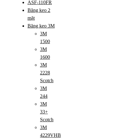
ASF-110FR
Băng keo 2
mặt
Băng keo 3M
3M
1500
3M
1600
3M
2228
Scotch
3M
244
3M
33+
Scotch
3M
4229VHB