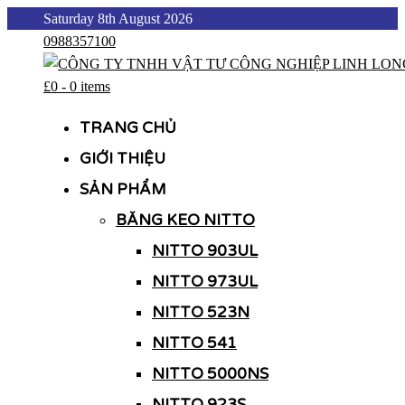
Skip
Saturday 8th August 2026
to
0988357100
content
£0
-
0 items
CÔNG TY TNHH VẬT TƯ CÔNG NGHIỆP LINH LONG
CÔNG TY TNHH VẬT TƯ CÔNG NGHIỆP LINH LONG
TRANG CHỦ
GIỚI THIỆU
SẢN PHẨM
BĂNG KEO NITTO
NITTO 903UL
NITTO 973UL
NITTO 523N
NITTO 541
NITTO 5000NS
NITTO 923S