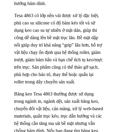
hướng bám dính.
Tesa 4863 có lớp nền vải được xử lý đặc biệt,
phủ cao su silicone có độ bám kéo tốt và sử
dụng keo cao su tự nhiên ở mặt dán, giúp thi
công dễ dàng lên bề mặt trục lăn. Bề mặt dập
nổi giúp duy trì khả năng “grip” lâu hơn, hỗ trợ
vật liệu chạy ổn định qua hệ thống roller, giảm
trượt, giảm bám bẩn và hạn chế tích tụ keo/mực
trên trục. Sản phẩm cũng có thể tháo gỡ sạch,
phù hợp cho bảo trì, thay thế hoặc quấn lại
roller trong dây chuyền sản xuất.
Băng keo Tesa 4863 thường được sử dụng
trong ngành in, ngành dệt, sản xuất băng keo,
chuyển đổi vật liệu, cán màng, xử lý web-based
materials, quấn trục kéo, trục dẫn hướng và các
hệ thống cần tăng ma sát bề mặt nhưng vẫn
chống bám dính. Nếu bạn đang tìm băng keo