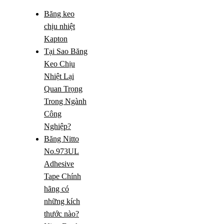
Băng keo
chịu nhiệt
Kapton
Tại Sao Băng
Keo Chịu
Nhiệt Lại
Quan Trọng
Trong Ngành
Công
Nghiệp?
Băng Nitto
No.973UL
Adhesive
Tape Chính
hãng có
những kích
thước nào?