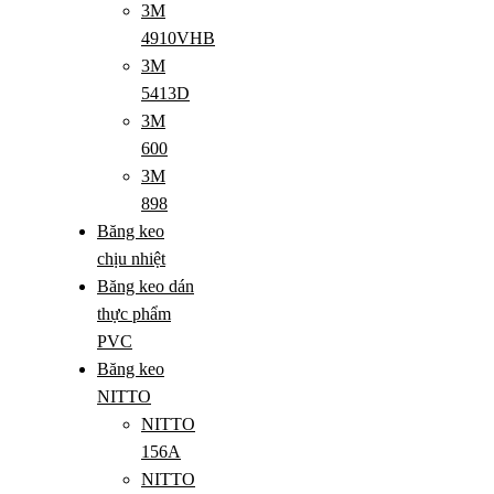
3M
4910VHB
3M
5413D
3M
600
3M
898
Băng keo
chịu nhiệt
Băng keo dán
thực phẩm
PVC
Băng keo
NITTO
NITTO
156A
NITTO