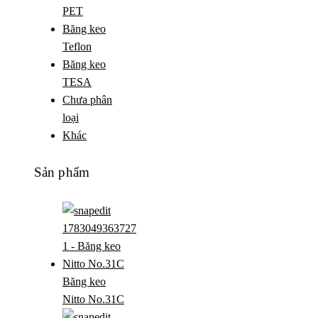
PET
Băng keo
Teflon
Băng keo
TESA
Chưa phân
loại
Khác
Sản phẩm
Băng keo
Nitto No.31C