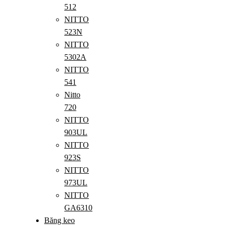
512
NITTO
523N
NITTO
5302A
NITTO
541
Nitto
720
NITTO
903UL
NITTO
923S
NITTO
973UL
NITTO
GA6310
Băng keo