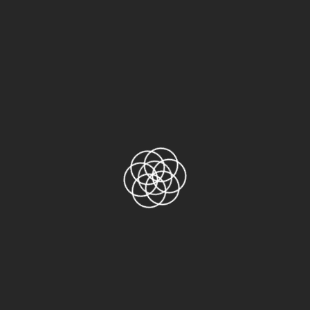
Bài viết mới
Băng keo chịu nhiệt Kapton
Tại Sao Băng Keo Chịu Nhiệt Lại Quan
Trọng Trong Ngành Công Nghiệp?
Băng Nitto No.973UL Adhesive Tape
Chính hãng có những kích thước nào?
Nitto Denko 973UL-S bao nhiêu tiền? Nitto
973UL-S giá rẻ
So sánh khả năng chịu nhiệt băng keo
NITTO 973UL-S và băng keo thông
thường
Danh mục sản phẩm