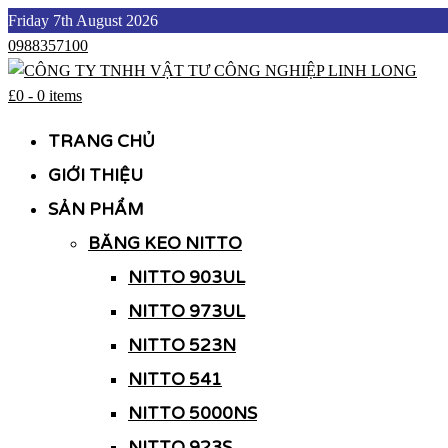
Skip
Friday 7th August 2026
to
0988357100
content
£0
-
0 items
CÔNG TY TNHH VẬT TƯ CÔNG NGHIỆP LINH LONG
CÔNG TY TNHH VẬT TƯ CÔNG NGHIỆP LINH LONG
TRANG CHỦ
GIỚI THIỆU
SẢN PHẨM
BĂNG KEO NITTO
NITTO 903UL
NITTO 973UL
NITTO 523N
NITTO 541
NITTO 5000NS
NITTO 923S