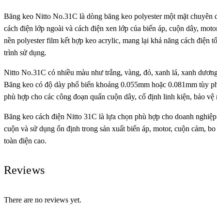
Băng keo Nitto No.31C là dòng băng keo polyester một mặt chuyên dù
cách điện lớp ngoài và cách điện xen lớp của biến áp, cuộn dây, motor
nền polyester film kết hợp keo acrylic, mang lại khả năng cách điện t
trình sử dụng.
Nitto No.31C có nhiều màu như trắng, vàng, đỏ, xanh lá, xanh dương v
Băng keo có độ dày phổ biến khoảng 0.055mm hoặc 0.081mm tùy phiên
phù hợp cho các công đoạn quấn cuộn dây, cố định linh kiện, bảo vệ mố
Băng keo cách điện Nitto 31C là lựa chọn phù hợp cho doanh nghiệp cầ
cuộn và sử dụng ổn định trong sản xuất biến áp, motor, cuộn cảm, bo
toàn điện cao.
Reviews
There are no reviews yet.