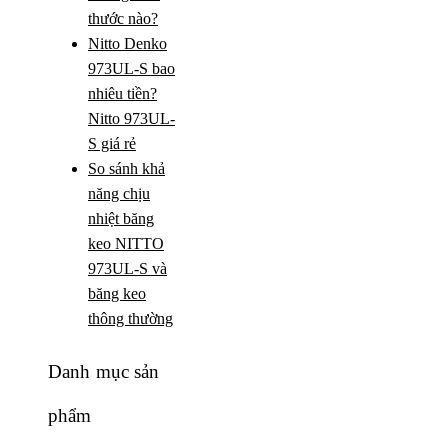
thước nào?
Nitto Denko
973UL-S bao
nhiêu tiền?
Nitto 973UL-
S giá rẻ
So sánh khả
năng chịu
nhiệt băng
keo NITTO
973UL-S và
băng keo
thông thường
Danh mục sản
phẩm