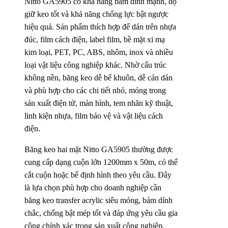
Nitto GA5905 có khả năng bám dính mạnh, độ
giữ keo tốt và khả năng chống lực bật ngược
hiệu quả. Sản phẩm thích hợp để dán trên nhựa
đúc, film cách điện, label film, bề mặt xi mạ
kim loại, PET, PC, ABS, nhôm, inox và nhiều
loại vật liệu công nghiệp khác. Nhờ cấu trúc
không nền, băng keo dễ bế khuôn, dễ cán dán
và phù hợp cho các chi tiết nhỏ, mỏng trong
sản xuất điện tử, màn hình, tem nhãn kỹ thuật,
linh kiện nhựa, film bảo vệ và vật liệu cách
điện.
Băng keo hai mặt Nitto GA5905 thường được
cung cấp dạng cuộn lớn 1200mm x 50m, có thể
cắt cuộn hoặc bế định hình theo yêu cầu. Đây
là lựa chọn phù hợp cho doanh nghiệp cần
băng keo transfer acrylic siêu mỏng, bám dính
chắc, chống bật mép tốt và đáp ứng yêu cầu gia
công chính xác trong sản xuất công nghiệp.