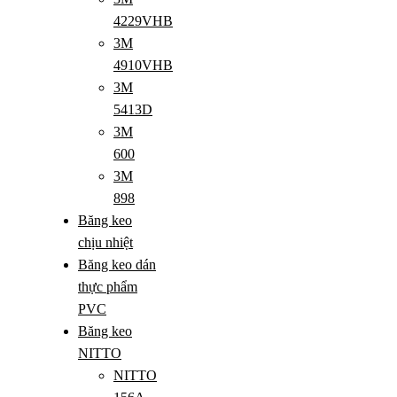
4229VHB
3M
4910VHB
3M
5413D
3M
600
3M
898
Băng keo
chịu nhiệt
Băng keo dán
thực phẩm
PVC
Băng keo
NITTO
NITTO