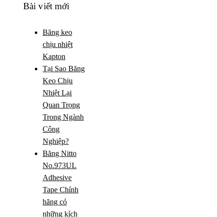
Bài viết mới
Băng keo
chịu nhiệt
Kapton
Tại Sao Băng
Keo Chịu
Nhiệt Lại
Quan Trọng
Trong Ngành
Công
Nghiệp?
Băng Nitto
No.973UL
Adhesive
Tape Chính
hãng có
những kích