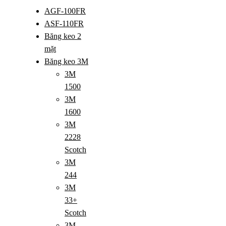
AGF-100FR
ASF-110FR
Băng keo 2
mặt
Băng keo 3M
3M
1500
3M
1600
3M
2228
Scotch
3M
244
3M
33+
Scotch
3M