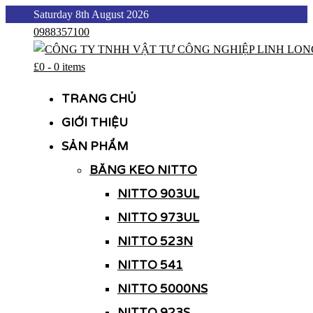
Skip
Saturday 8th August 2026
to
0988357100
content
£0
-
0 items
CÔNG TY TNHH VẬT TƯ CÔNG NGHIỆP LINH LONG
CÔNG TY TNHH VẬT TƯ CÔNG NGHIỆP LINH LONG
TRANG CHỦ
GIỚI THIỆU
SẢN PHẨM
BĂNG KEO NITTO
NITTO 903UL
NITTO 973UL
NITTO 523N
NITTO 541
NITTO 5000NS
NITTO 923S