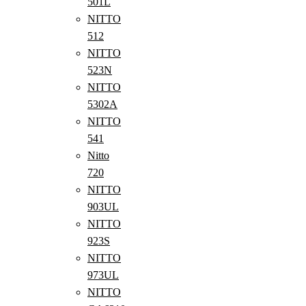
501L
NITTO
512
NITTO
523N
NITTO
5302A
NITTO
541
Nitto
720
NITTO
903UL
NITTO
923S
NITTO
973UL
NITTO