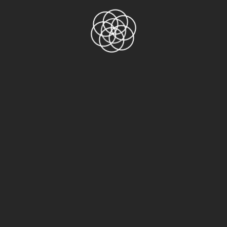
Danh mục sản phẩm
AGF-100FR
ASF-110FR
Băng keo 2 mặt
Băng keo 3M
3M 1500
3M 1600
3M 2228 Scotch
3M 244
3M 33+ Scotch
3M 4229VHB
3M 4910VHB