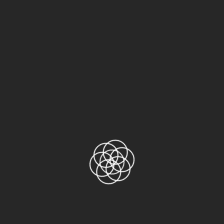
thường
Danh mục sản phẩm
AGF-100FR
ASF-110FR
Băng keo 2 mặt
Băng keo 3M
3M 1500
3M 1600
3M 2228 Scotch
3M 244