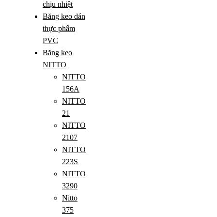
chịu nhiệt
Băng keo dán
thực phẩm
PVC
Băng keo
NITTO
NITTO
156A
NITTO
21
NITTO
2107
NITTO
223S
NITTO
3290
Nitto
375