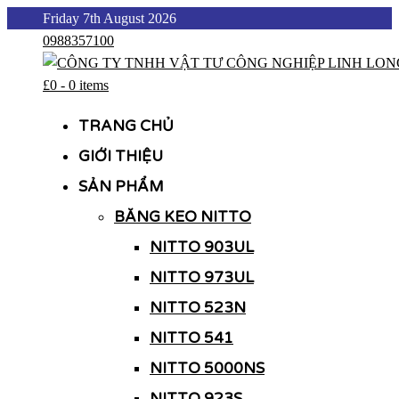
Skip
Friday 7th August 2026
to
0988357100
content
£0
-
0 items
CÔNG TY TNHH VẬT TƯ CÔNG NGHIỆP LINH LONG
CÔNG TY TNHH VẬT TƯ CÔNG NGHIỆP LINH LONG
TRANG CHỦ
GIỚI THIỆU
SẢN PHẨM
BĂNG KEO NITTO
NITTO 903UL
NITTO 973UL
NITTO 523N
NITTO 541
NITTO 5000NS
NITTO 923S