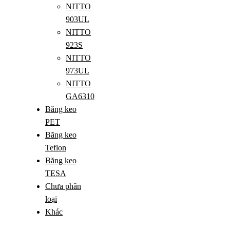
NITTO
903UL
NITTO
923S
NITTO
973UL
NITTO
GA6310
Băng keo
PET
Băng keo
Teflon
Băng keo
TESA
Chưa phân
loại
Khác