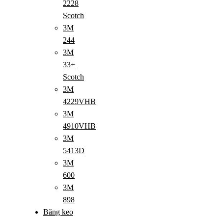
2228
Scotch
3M
244
3M
33+
Scotch
3M
4229VHB
3M
4910VHB
3M
5413D
3M
600
3M
898
Băng keo