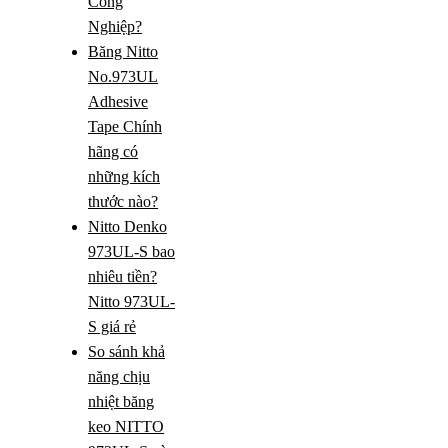
Công
Nghiệp?
Băng Nitto
No.973UL
Adhesive
Tape Chính
hãng có
những kích
thước nào?
Nitto Denko
973UL-S bao
nhiêu tiền?
Nitto 973UL-
S giá rẻ
So sánh khả
năng chịu
nhiệt băng
keo NITTO