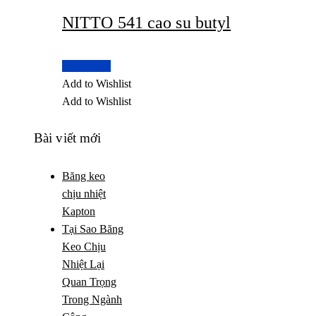
NITTO 541 cao su butyl
Read more
Add to Wishlist
Add to Wishlist
Bài viết mới
Băng keo
chịu nhiệt
Kapton
Tại Sao Băng
Keo Chịu
Nhiệt Lại
Quan Trọng
Trong Ngành