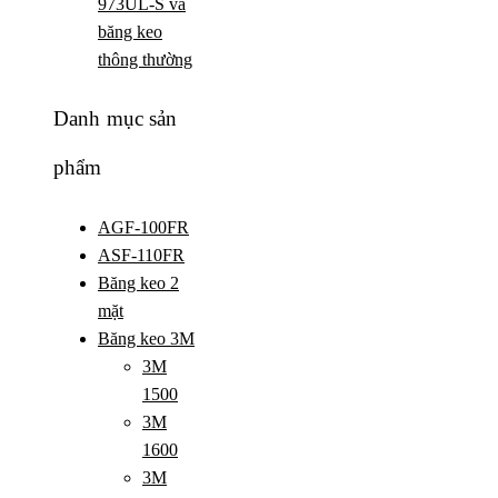
973UL-S và
băng keo
thông thường
Danh mục sản
phẩm
AGF-100FR
ASF-110FR
Băng keo 2
mặt
Băng keo 3M
3M
1500
3M
1600
3M