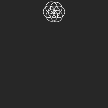
Danh mục sản phẩm
AGF-100FR
ASF-110FR
Băng keo 2 mặt
Băng keo 3M
3M 1500
3M 1600
3M 2228 Scotch
3M 244
3M 33+ Scotch
3M 4229VHB
3M 4910VHB
3M 5413D