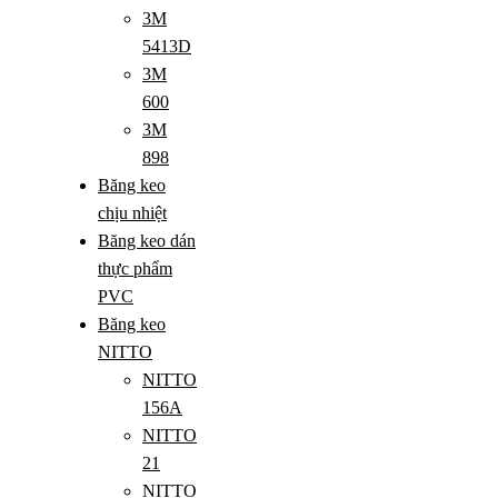
3M
5413D
3M
600
3M
898
Băng keo
chịu nhiệt
Băng keo dán
thực phẩm
PVC
Băng keo
NITTO
NITTO
156A
NITTO
21
NITTO