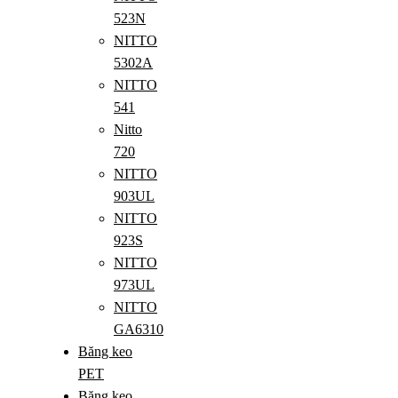
523N
NITTO
5302A
NITTO
541
Nitto
720
NITTO
903UL
NITTO
923S
NITTO
973UL
NITTO
GA6310
Băng keo
PET
Băng keo