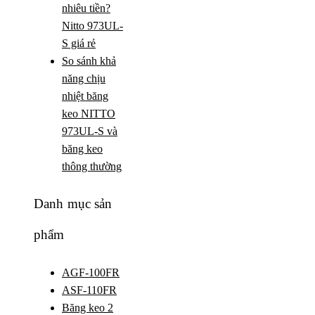
nhiêu tiền?
Nitto 973UL-
S giá rẻ
So sánh khả
năng chịu
nhiệt băng
keo NITTO
973UL-S và
băng keo
thông thường
Danh mục sản
phẩm
AGF-100FR
ASF-110FR
Băng keo 2