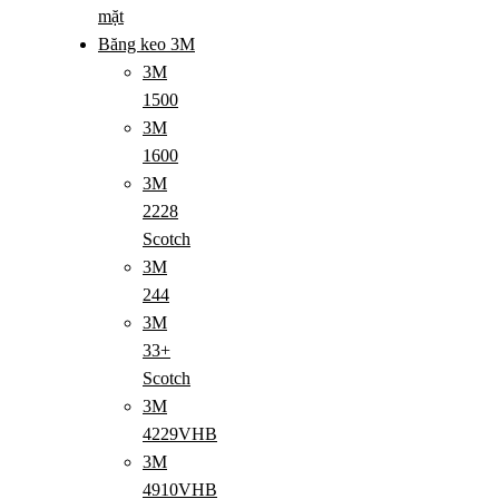
mặt
Băng keo 3M
3M
1500
3M
1600
3M
2228
Scotch
3M
244
3M
33+
Scotch
3M
4229VHB
3M
4910VHB