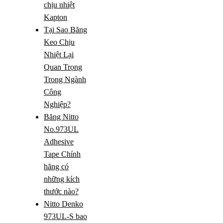
chịu nhiệt
Kapton
Tại Sao Băng
Keo Chịu
Nhiệt Lại
Quan Trọng
Trong Ngành
Công
Nghiệp?
Băng Nitto
No.973UL
Adhesive
Tape Chính
hãng có
những kích
thước nào?
Nitto Denko
973UL-S bao