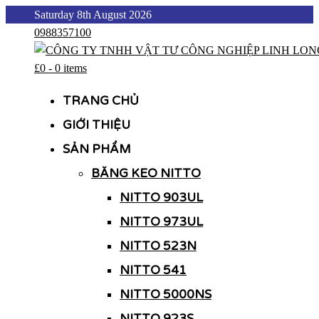
Skip
Saturday 8th August 2026
to
0988357100
content
£0
-
0 items
CÔNG TY TNHH VẬT TƯ CÔNG NGHIỆP LINH LONG
CÔNG TY TNHH VẬT TƯ CÔNG NGHIỆP LINH LONG
TRANG CHỦ
GIỚI THIỆU
SẢN PHẨM
BĂNG KEO NITTO
NITTO 903UL
NITTO 973UL
NITTO 523N
NITTO 541
NITTO 5000NS
NITTO 923S