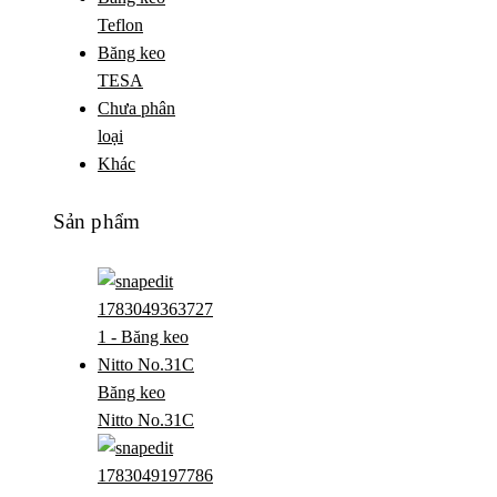
Teflon
Băng keo
TESA
Chưa phân
loại
Khác
Sản phẩm
Băng keo
Nitto No.31C