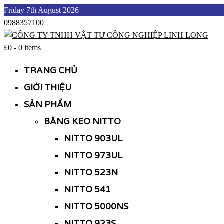
Skip
Friday 7th August 2026
to
0988357100
content
£0
-
0 items
CÔNG TY TNHH VẬT TƯ CÔNG NGHIỆP LINH LONG
CÔNG TY TNHH VẬT TƯ CÔNG NGHIỆP LINH LONG
TRANG CHỦ
GIỚI THIỆU
SẢN PHẨM
BĂNG KEO NITTO
NITTO 903UL
NITTO 973UL
NITTO 523N
NITTO 541
NITTO 5000NS
NITTO 923S