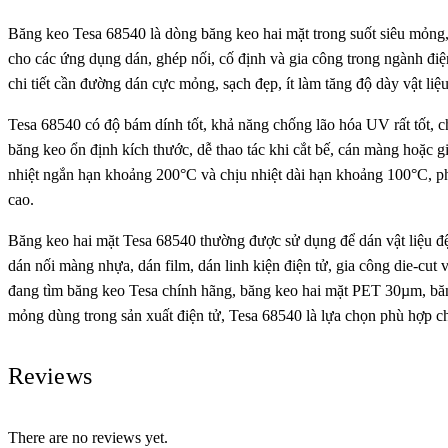
Băng keo Tesa 68540 là dòng băng keo hai mặt trong suốt siêu mỏng,
cho các ứng dụng dán, ghép nối, cố định và gia công trong ngành đi
chi tiết cần đường dán cực mỏng, sạch đẹp, ít làm tăng độ dày vật li
Tesa 68540 có độ bám dính tốt, khả năng chống lão hóa UV rất tốt, c
băng keo ổn định kích thước, dễ thao tác khi cắt bế, cán màng hoặc 
nhiệt ngắn hạn khoảng 200°C và chịu nhiệt dài hạn khoảng 100°C, ph
cao.
Băng keo hai mặt Tesa 68540 thường được sử dụng để dán vật liệu
dán nối màng nhựa, dán film, dán linh kiện điện tử, gia công die-cu
đang tìm băng keo Tesa chính hãng, băng keo hai mặt PET 30µm, băn
mỏng dùng trong sản xuất điện tử, Tesa 68540 là lựa chọn phù hợp ch
Reviews
There are no reviews yet.