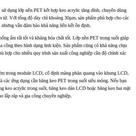
 sử dụng lớp nền PET kết hợp keo acrylic tăng dính, chuyên dùng
ện tử. Với tổng độ dày chỉ khoảng 30µm, sản phẩm phù hợp cho các
ệu nhưng vẫn đảm bảo khả năng liên kết ổn định.
hống ẩm rất tốt và kháng hóa chất tốt. Lớp nền PET trong suốt giúp
gia công theo hình dạng linh kiện. Sản phẩm cũng có khả năng chịu
ù hợp cho nhiều quy trình sản xuất công nghiệp cần độ chính xác
 đệm trong module LCD, cố định màng phản quang vào khung LCD,
t và các ứng dụng cần băng keo PET trong suốt siêu mỏng. Nếu bạn
g keo acrylic trong suốt, băng keo dán LCD hoặc băng keo hai mặt
o lắp ráp và gia công chuyên nghiệp.