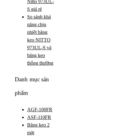
Nitto 973UL-
S giá rẻ
So sánh khả
năng chịu
nhiệt băng
keo NITTO
973UL-S và
băng keo
thông thường
Danh mục sản
phẩm
AGF-100FR
ASF-110FR
Băng keo 2
mặt