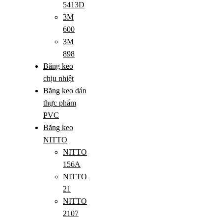
5413D
3M
600
3M
898
Băng keo
chịu nhiệt
Băng keo dán
thực phẩm
PVC
Băng keo
NITTO
NITTO
156A
NITTO
21
NITTO
2107