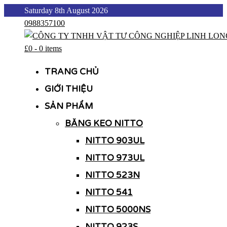
Skip
Saturday 8th August 2026
to
0988357100
content
£0
-
0 items
CÔNG TY TNHH VẬT TƯ CÔNG NGHIỆP LINH LONG
CÔNG TY TNHH VẬT TƯ CÔNG NGHIỆP LINH LONG
TRANG CHỦ
GIỚI THIỆU
SẢN PHẨM
BĂNG KEO NITTO
NITTO 903UL
NITTO 973UL
NITTO 523N
NITTO 541
NITTO 5000NS
NITTO 923S