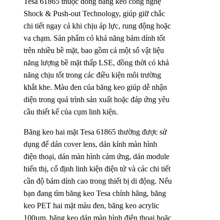
Tesa 61865 thuộc dòng băng keo công nghệ
Shock & Push-out Technology, giúp giữ chắc
chi tiết ngay cả khi chịu áp lực, rung động hoặc
va chạm. Sản phẩm có khả năng bám dính tốt
trên nhiều bề mặt, bao gồm cả một số vật liệu
năng lượng bề mặt thấp LSE, đồng thời có khả
năng chịu tốt trong các điều kiện môi trường
khắt khe. Màu đen của băng keo giúp dễ nhận
diện trong quá trình sản xuất hoặc đáp ứng yêu
cầu thiết kế của cụm linh kiện.
Băng keo hai mặt Tesa 61865 thường được sử
dụng để dán cover lens, dán kính màn hình
điện thoại, dán màn hình cảm ứng, dán module
hiển thị, cố định linh kiện điện tử và các chi tiết
cần độ bám dính cao trong thiết bị di động. Nếu
bạn đang tìm băng keo Tesa chính hãng, băng
keo PET hai mặt màu đen, băng keo acrylic
100µm, băng keo dán màn hình điện thoại hoặc