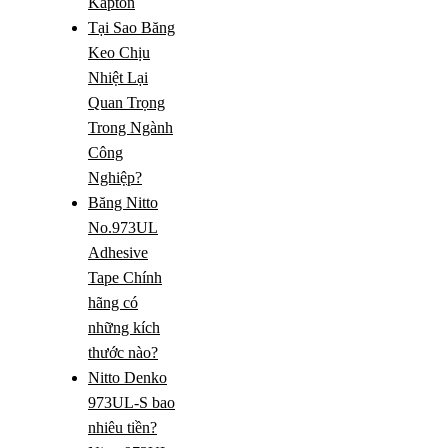
Kapton
Tại Sao Băng
Keo Chịu
Nhiệt Lại
Quan Trọng
Trong Ngành
Công
Nghiệp?
Băng Nitto
No.973UL
Adhesive
Tape Chính
hãng có
những kích
thước nào?
Nitto Denko
973UL-S bao
nhiêu tiền?