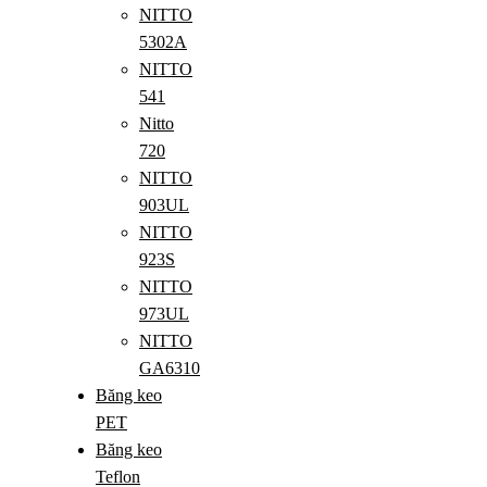
NITTO
5302A
NITTO
541
Nitto
720
NITTO
903UL
NITTO
923S
NITTO
973UL
NITTO
GA6310
Băng keo
PET
Băng keo
Teflon