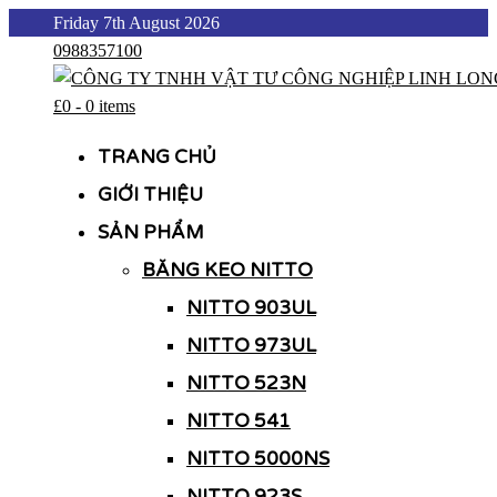
Skip
Friday 7th August 2026
to
0988357100
content
£0
-
0 items
CÔNG TY TNHH VẬT TƯ CÔNG NGHIỆP LINH LONG
CÔNG TY TNHH VẬT TƯ CÔNG NGHIỆP LINH LONG
TRANG CHỦ
GIỚI THIỆU
SẢN PHẨM
BĂNG KEO NITTO
NITTO 903UL
NITTO 973UL
NITTO 523N
NITTO 541
NITTO 5000NS
NITTO 923S