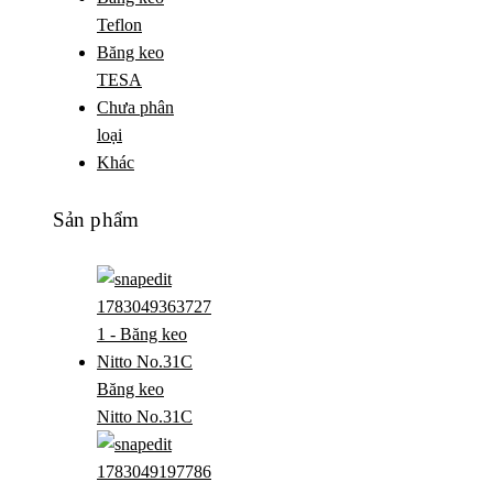
Teflon
Băng keo
TESA
Chưa phân
loại
Khác
Sản phẩm
Băng keo
Nitto No.31C