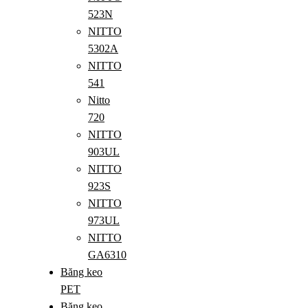
523N
NITTO
5302A
NITTO
541
Nitto
720
NITTO
903UL
NITTO
923S
NITTO
973UL
NITTO
GA6310
Băng keo
PET
Băng keo