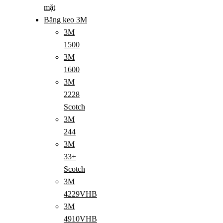
mặt
Băng keo 3M
3M
1500
3M
1600
3M
2228
Scotch
3M
244
3M
33+
Scotch
3M
4229VHB
3M
4910VHB