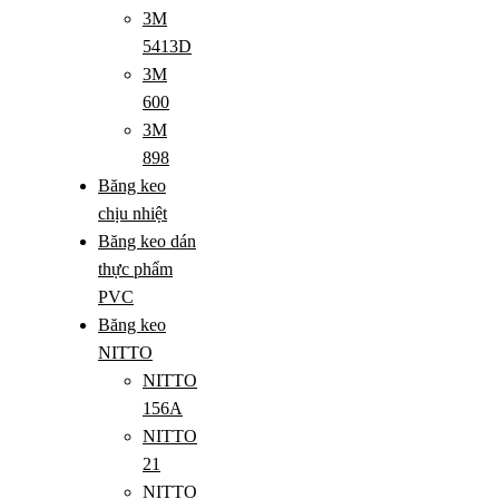
3M
5413D
3M
600
3M
898
Băng keo
chịu nhiệt
Băng keo dán
thực phẩm
PVC
Băng keo
NITTO
NITTO
156A
NITTO
21
NITTO