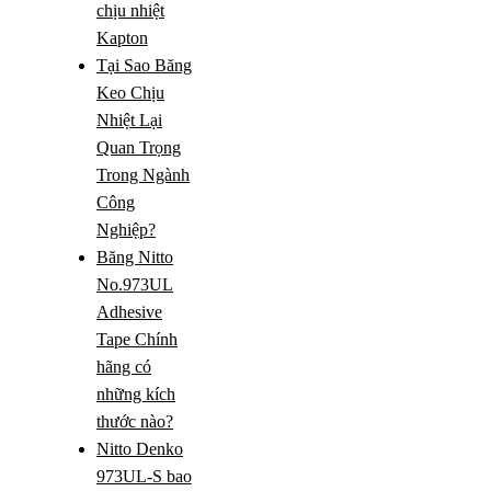
chịu nhiệt
Kapton
Tại Sao Băng
Keo Chịu
Nhiệt Lại
Quan Trọng
Trong Ngành
Công
Nghiệp?
Băng Nitto
No.973UL
Adhesive
Tape Chính
hãng có
những kích
thước nào?
Nitto Denko
973UL-S bao