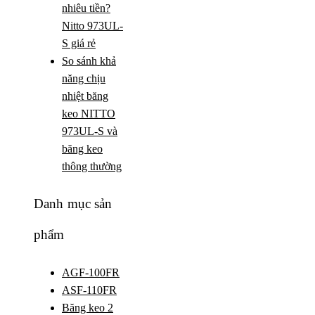
nhiêu tiền?
Nitto 973UL-
S giá rẻ
So sánh khả
năng chịu
nhiệt băng
keo NITTO
973UL-S và
băng keo
thông thường
Danh mục sản
phẩm
AGF-100FR
ASF-110FR
Băng keo 2