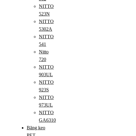
NITTO
523N
NITTO
5302A
NITTO
541
Nitto
720
NITTO
903UL
NITTO
923S
NITTO
973UL
NITTO
GA6310
Băng keo
PET