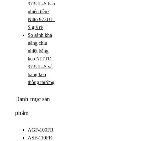
973UL-S bao
nhiêu tiền?
Nitto 973UL-
S giá rẻ
So sánh khả
năng chịu
nhiệt băng
keo NITTO
973UL-S và
băng keo
thông thường
Danh mục sản
phẩm
AGF-100FR
ASF-110FR