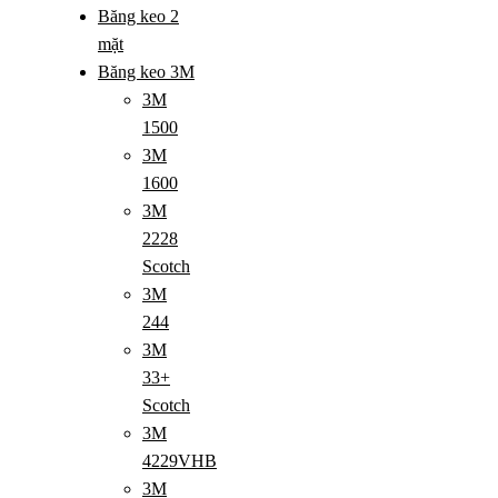
Băng keo 2
mặt
Băng keo 3M
3M
1500
3M
1600
3M
2228
Scotch
3M
244
3M
33+
Scotch
3M
4229VHB
3M