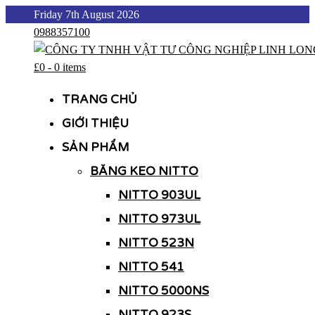
Skip
Friday 7th August 2026
to
0988357100
content
£0
-
0 items
CÔNG TY TNHH VẬT TƯ CÔNG NGHIỆP LINH LONG
CÔNG TY TNHH VẬT TƯ CÔNG NGHIỆP LINH LONG
TRANG CHỦ
GIỚI THIỆU
SẢN PHẨM
BĂNG KEO NITTO
NITTO 903UL
NITTO 973UL
NITTO 523N
NITTO 541
NITTO 5000NS
NITTO 923S