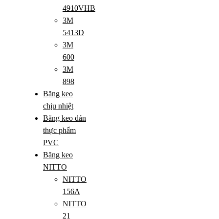
4910VHB
3M
5413D
3M
600
3M
898
Băng keo
chịu nhiệt
Băng keo dán
thực phẩm
PVC
Băng keo
NITTO
NITTO
156A
NITTO
21