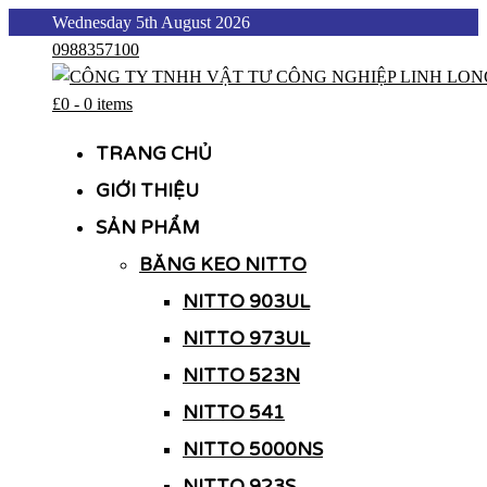
Skip
Wednesday 5th August 2026
to
0988357100
content
£0
-
0 items
CÔNG TY TNHH VẬT TƯ CÔNG NGHIỆP LINH LONG
CÔNG TY TNHH VẬT TƯ CÔNG NGHIỆP LINH LONG
TRANG CHỦ
GIỚI THIỆU
SẢN PHẨM
BĂNG KEO NITTO
NITTO 903UL
NITTO 973UL
NITTO 523N
NITTO 541
NITTO 5000NS
NITTO 923S