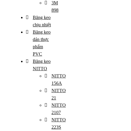
3M
898
Băng keo
chịu nhiệt
Băng keo
dán thực
phẩm
PVC
Băng keo
NITTO
NITTO
156A
NITTO
21
NITTO
2107
NITTO
223S