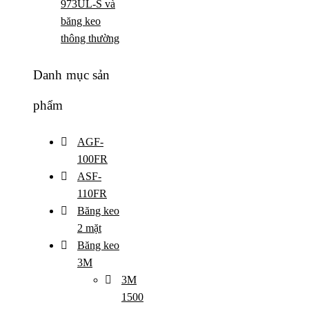
973UL-S và
băng keo
thông thường
Danh mục sản
phẩm
AGF-
100FR
ASF-
110FR
Băng keo
2 mặt
Băng keo
3M
3M
1500