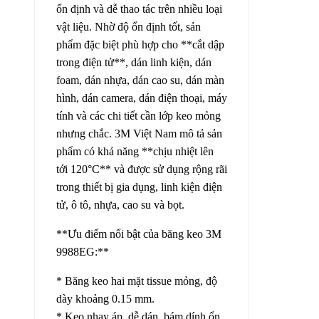
ổn định và dễ thao tác trên nhiều loại
vật liệu. Nhờ độ ổn định tốt, sản
phẩm đặc biệt phù hợp cho **cắt dập
trong điện tử**, dán linh kiện, dán
foam, dán nhựa, dán cao su, dán màn
hình, dán camera, dán điện thoại, máy
tính và các chi tiết cần lớp keo mỏng
nhưng chắc. 3M Việt Nam mô tả sản
phẩm có khả năng **chịu nhiệt lên
tới 120°C** và được sử dụng rộng rãi
trong thiết bị gia dụng, linh kiện điện
tử, ô tô, nhựa, cao su và bọt.
**Ưu điểm nổi bật của băng keo 3M
9988EG:**
* Băng keo hai mặt tissue mỏng, độ
dày khoảng 0.15 mm.
* Keo nhạy áp, dễ dán, bám dính ổn