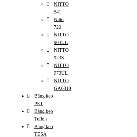
NITTO
541
Nitto
720
NITTO
903UL
NITTO
923S
NITTO
973UL
NITTO
GA6310
Băng keo
PET
Băng keo
Teflon
Băng keo
TESA