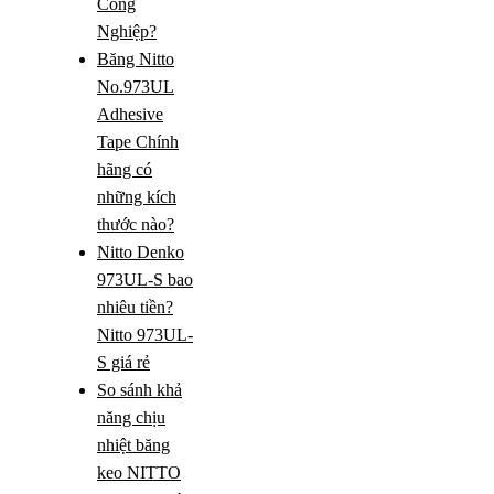
Công
Nghiệp?
Băng Nitto
No.973UL
Adhesive
Tape Chính
hãng có
những kích
thước nào?
Nitto Denko
973UL-S bao
nhiêu tiền?
Nitto 973UL-
S giá rẻ
So sánh khả
năng chịu
nhiệt băng
keo NITTO