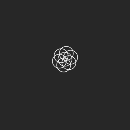
3M 898 băng keo sợi thủy tinh, kiểm tra độ
bám dính sơn và mạ điện
Read more
Add to Wishlist
Bài viết mới
Băng keo chịu nhiệt Kapton
Tại Sao Băng Keo Chịu Nhiệt Lại Quan