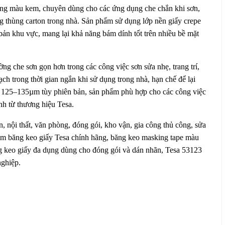
ụng màu kem, chuyên dùng cho các ứng dụng che chắn khi sơn,
g thùng carton trong nhà. Sản phẩm sử dụng lớp nền giấy crepe
bản khu vực, mang lại khả năng bám dính tốt trên nhiều bề mặt
ờng che sơn gọn hơn trong các công việc sơn sửa nhẹ, trang trí,
ch trong thời gian ngắn khi sử dụng trong nhà, hạn chế để lại
ng 125–135µm tùy phiên bản, sản phẩm phù hợp cho các công việc
nh từ thương hiệu Tesa.
 nội thất, văn phòng, đóng gói, kho vận, gia công thủ công, sửa
tìm băng keo giấy Tesa chính hãng, băng keo masking tape màu
g keo giấy đa dụng dùng cho đóng gói và dán nhãn, Tesa 53123
nghiệp.