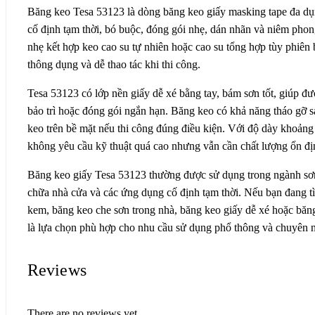
Băng keo Tesa 53123 là dòng băng keo giấy masking tape đa d
cố định tạm thời, bó buộc, đóng gói nhẹ, dán nhãn và niêm phon
nhẹ kết hợp keo cao su tự nhiên hoặc cao su tổng hợp tùy phiên 
thông dụng và dễ thao tác khi thi công.
Tesa 53123 có lớp nền giấy dễ xé bằng tay, bám sơn tốt, giúp đư
bảo trì hoặc đóng gói ngắn hạn. Băng keo có khả năng tháo gỡ sạ
keo trên bề mặt nếu thi công đúng điều kiện. Với độ dày khoả
không yêu cầu kỹ thuật quá cao nhưng vẫn cần chất lượng ổn đị
Băng keo giấy Tesa 53123 thường được sử dụng trong ngành sơn,
chữa nhà cửa và các ứng dụng cố định tạm thời. Nếu bạn đang 
kem, băng keo che sơn trong nhà, băng keo giấy dễ xé hoặc băn
là lựa chọn phù hợp cho nhu cầu sử dụng phổ thông và chuyên 
Reviews
There are no reviews yet.