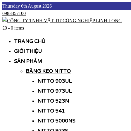
Skip
Thursday 6th August 2026
to
0988357100
content
£0
-
0 items
CÔNG TY TNHH VẬT TƯ CÔNG NGHIỆP LINH LONG
CÔNG TY TNHH VẬT TƯ CÔNG NGHIỆP LINH LONG
TRANG CHỦ
GIỚI THIỆU
SẢN PHẨM
BĂNG KEO NITTO
NITTO 903UL
NITTO 973UL
NITTO 523N
NITTO 541
NITTO 5000NS
NITTO 923S