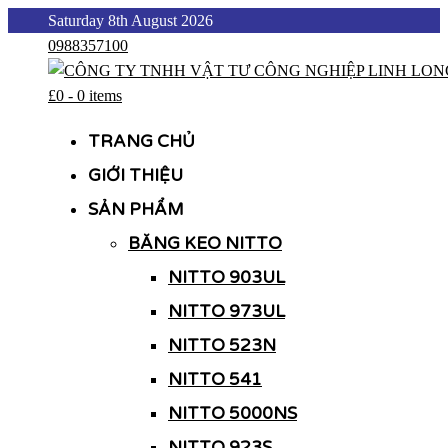
Skip
Saturday 8th August 2026
to
0988357100
content
£0
-
0 items
CÔNG TY TNHH VẬT TƯ CÔNG NGHIỆP LINH LONG
CÔNG TY TNHH VẬT TƯ CÔNG NGHIỆP LINH LONG
TRANG CHỦ
GIỚI THIỆU
SẢN PHẨM
BĂNG KEO NITTO
NITTO 903UL
NITTO 973UL
NITTO 523N
NITTO 541
NITTO 5000NS
NITTO 923S