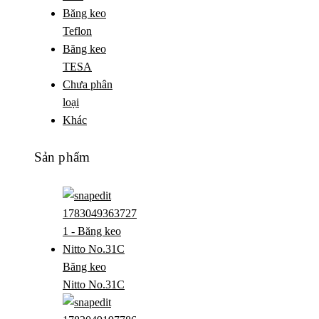
Băng keo
Teflon
Băng keo
TESA
Chưa phân
loại
Khác
Sản phẩm
Băng keo
Nitto No.31C