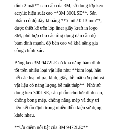
dính 2 mặt** cao cấp của 3M, sử dụng lớp keo
acrylic hiệu suất cao **3M 300LSE**. Sản
phẩm có độ dày khoảng **5 mil / 0.13 mm**,
được thiết kế trên lớp liner giấy kraft in logo
3M, phù hợp cho các ứng dụng dán cần độ
bám dính mạnh, độ bền cao và khả năng gia
công chính xác.
Băng keo 3M 9472LE có khả năng bám dính
tốt trên nhiều loại vật liệu như **kim loại, hầu
hết các loại nhựa, kính, giấy, bề mặt sơn phủ và
vật liệu có năng lượng bề mặt thấp**. Nhờ sử
dụng keo 300LSE, sản phẩm cho lực dính cao,
chống bong mép, chống nâng mép và duy trì
liên kết ổn định trong nhiều điều kiện sử dụng
khác nhau.
**Ưu điểm nổi bật của 3M 9472LE:**