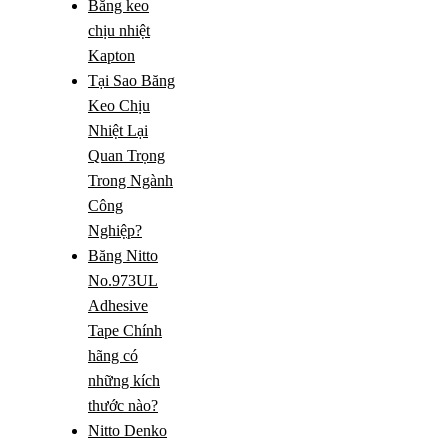
Băng keo
chịu nhiệt
Kapton
Tại Sao Băng
Keo Chịu
Nhiệt Lại
Quan Trọng
Trong Ngành
Công
Nghiệp?
Băng Nitto
No.973UL
Adhesive
Tape Chính
hãng có
những kích
thước nào?
Nitto Denko