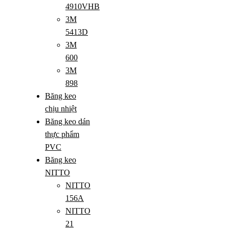
4910VHB
3M
5413D
3M
600
3M
898
Băng keo
chịu nhiệt
Băng keo dán
thực phẩm
PVC
Băng keo
NITTO
NITTO
156A
NITTO
21