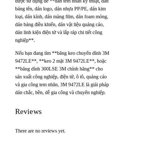
được sử dụng để **dán tem nhãn kỹ thuật, dán
bảng tên, dán logo, dán nhựa PP/PE, dán kim
loại, dán kính, dán màng film, dán foam mỏng,
dán bảng điều khiển, dán vật liệu quảng cáo,
dán linh kiện điện tử và lắp ráp chi tiết công
nghiệp**.
Nếu bạn đang tìm **băng keo chuyển dính 3M
9472LE**, **keo 2 mặt 3M 9472LE**, hoặc
**băng dính 300LSE 3M chính hãng** cho
sản xuất công nghiệp, điện tử, ô tô, quảng cáo
và gia công tem nhãn, 3M 9472LE là giải pháp
dán chắc, bền, dễ gia công và chuyên nghiệp.
Reviews
There are no reviews yet.