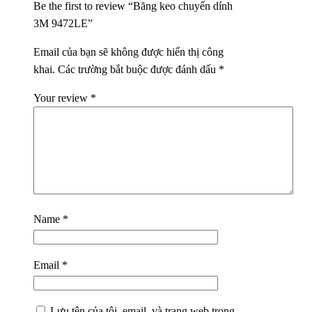
Be the first to review “Băng keo chuyển dính
3M 9472LE”
Email của bạn sẽ không được hiển thị công
khai.
Các trường bắt buộc được đánh dấu
*
Your review
*
Name
*
Email
*
Lưu tên của tôi, email, và trang web trong