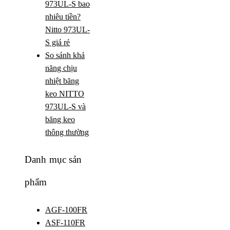
973UL-S bao
nhiêu tiền?
Nitto 973UL-
S giá rẻ
So sánh khả
năng chịu
nhiệt băng
keo NITTO
973UL-S và
băng keo
thông thường
Danh mục sản
phẩm
AGF-100FR
ASF-110FR