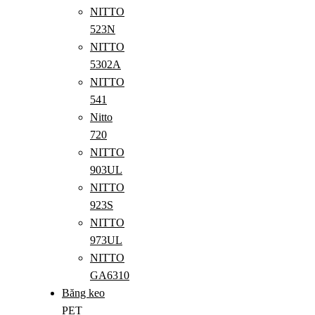
NITTO
523N
NITTO
5302A
NITTO
541
Nitto
720
NITTO
903UL
NITTO
923S
NITTO
973UL
NITTO
GA6310
Băng keo
PET