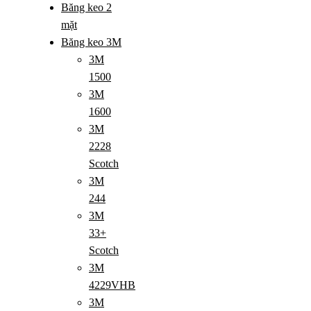
Băng keo 2
mặt
Băng keo 3M
3M
1500
3M
1600
3M
2228
Scotch
3M
244
3M
33+
Scotch
3M
4229VHB
3M