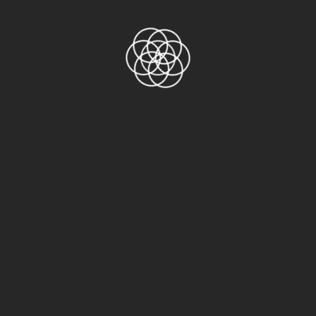
Danh mục sản phẩm
AGF-100FR
ASF-110FR
Băng keo 2 mặt
Băng keo 3M
3M 1500
3M 1600
3M 2228 Scotch
3M 244
3M 33+ Scotch
3M 4229VHB