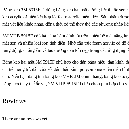
Băng keo 3M 5915F là dòng băng keo hai mặt cường lực thuộc ser
keo acrylic cải tiến kết hợp lõi foam acrylic mềm dẻo. Sản phẩm được 
mặt vật liệu khác nhau, đồng thời có thể thay thế các phương pháp liê
3M VHB 5915F có khả năng bám dính tốt trên nhiều bề mặt năng lượng
mặt sơn và nhiều loại sơn tĩnh điện. Nhờ cấu trúc foam acrylic có độ
rung động, chống ẩm và tạo đường dán kín đẹp trong các ứng dụng lắ
Băng keo hai mặt 3M 5915F phù hợp cho dán bảng hiệu, dán kính, dán k
chi tiết trang trí, dán cửa sổ, dán thấu kính polycarbonate lên màn 
dán. Nếu bạn đang tìm băng keo VHB 3M chính hãng, băng keo acry
băng keo thay thế ốc vít, 3M VHB 5915F là lựa chọn phù hợp cho sản
Reviews
There are no reviews yet.