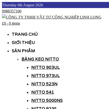
Skip
Thursday 6th August 2026
to
0988357100
content
£0
-
0 items
CÔNG TY TNHH VẬT TƯ CÔNG NGHIỆP LINH LONG
CÔNG TY TNHH VẬT TƯ CÔNG NGHIỆP LINH LONG
TRANG CHỦ
GIỚI THIỆU
SẢN PHẨM
BĂNG KEO NITTO
NITTO 903UL
NITTO 973UL
NITTO 523N
NITTO 541
NITTO 5000NS
NITTO 923S