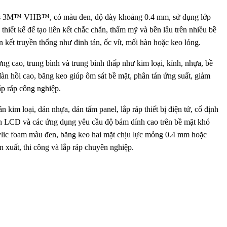
ies 3M™ VHB™, có màu đen, độ dày khoảng 0.4 mm, sử dụng lớp
thiết kế để tạo liên kết chắc chắn, thẩm mỹ và bền lâu trên nhiều bề
n kết truyền thống như đinh tán, ốc vít, mối hàn hoặc keo lỏng.
 cao, trung bình và trung bình thấp như kim loại, kính, nhựa, bề
 đàn hồi cao, băng keo giúp ôm sát bề mặt, phân tán ứng suất, giảm
p ráp công nghiệp.
im loại, dán nhựa, dán tấm panel, lắp ráp thiết bị điện tử, cố định
hình LCD và các ứng dụng yêu cầu độ bám dính cao trên bề mặt khó
lic foam màu đen, băng keo hai mặt chịu lực mỏng 0.4 mm hoặc
 xuất, thi công và lắp ráp chuyên nghiệp.