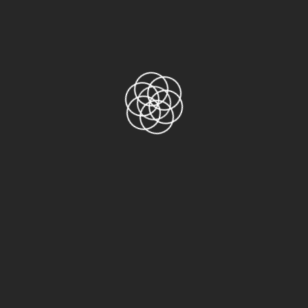
973UL-S giá rẻ
So sánh khả năng chịu nhiệt băng keo
NITTO 973UL-S và băng keo thông
thường
Danh mục sản phẩm
AGF-100FR
ASF-110FR
Băng keo 2 mặt
Băng keo 3M
3M 1500