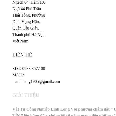
Ngách 64, Hẻm 10,
Ngõ 44 Phố Trần
Thái Tông, Phường
Dịch Vọng Hậu,
Quận Cầu Giấy,
Thành phố Hà Nội,
Việt Nam
LIÊN HỆ
SĐT: 0988.357.100
MAIL:
manhthang1905@gmail.com
GIỚI THIỆU
Vật Tư Công Nghiệp Linh Long Với phương châm đặt ” 
TÍN ” lên hàng đầu, chúng tôi cố gắng mang đến những sả