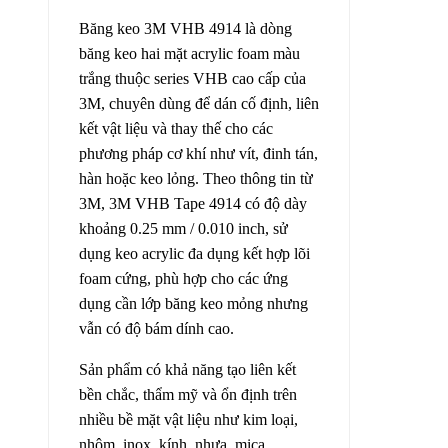
Băng keo 3M VHB 4914 là dòng
băng keo hai mặt acrylic foam màu
trắng thuộc series VHB cao cấp của
3M, chuyên dùng để dán cố định, liên
kết vật liệu và thay thế cho các
phương pháp cơ khí như vít, đinh tán,
hàn hoặc keo lỏng. Theo thông tin từ
3M, 3M VHB Tape 4914 có độ dày
khoảng 0.25 mm / 0.010 inch, sử
dụng keo acrylic đa dụng kết hợp lõi
foam cứng, phù hợp cho các ứng
dụng cần lớp băng keo mỏng nhưng
vẫn có độ bám dính cao.
Sản phẩm có khả năng tạo liên kết
bền chắc, thẩm mỹ và ổn định trên
nhiều bề mặt vật liệu như kim loại,
nhôm, inox, kính, nhựa, mica,