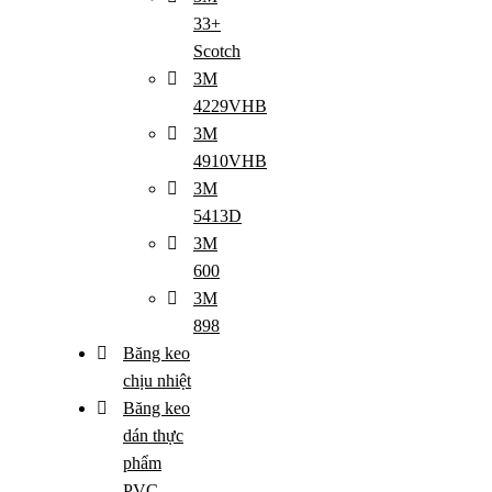
33+
Scotch
3M
4229VHB
3M
4910VHB
3M
5413D
3M
600
3M
898
Băng keo
chịu nhiệt
Băng keo
dán thực
phẩm
PVC