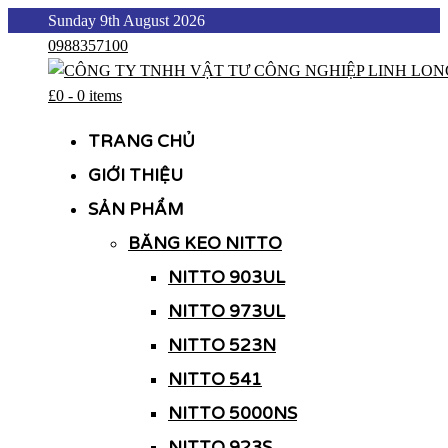
Skip
Sunday 9th August 2026
to
0988357100
content
£0
-
0 items
CÔNG TY TNHH VẬT TƯ CÔNG NGHIỆP LINH LONG
CÔNG TY TNHH VẬT TƯ CÔNG NGHIỆP LINH LONG
TRANG CHỦ
GIỚI THIỆU
SẢN PHẨM
BĂNG KEO NITTO
NITTO 903UL
NITTO 973UL
NITTO 523N
NITTO 541
NITTO 5000NS
NITTO 923S