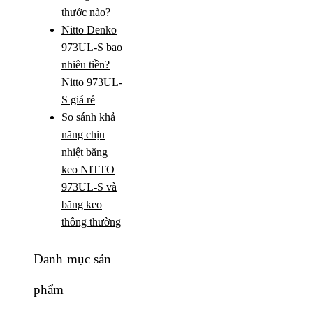
thước nào?
Nitto Denko
973UL-S bao
nhiêu tiền?
Nitto 973UL-
S giá rẻ
So sánh khả
năng chịu
nhiệt băng
keo NITTO
973UL-S và
băng keo
thông thường
Danh mục sản
phẩm