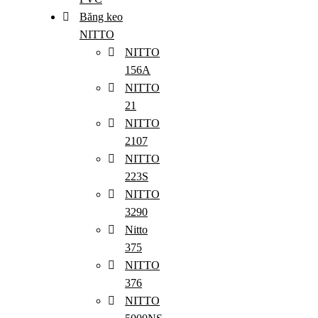
Băng keo
NITTO
NITTO
156A
NITTO
21
NITTO
2107
NITTO
223S
NITTO
3290
Nitto
375
NITTO
376
NITTO