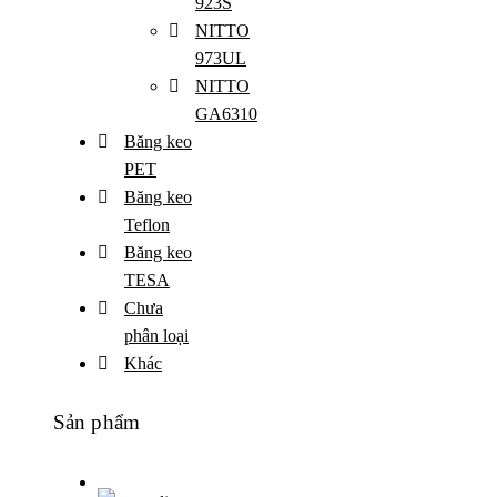
923S
NITTO
973UL
NITTO
GA6310
Băng keo
PET
Băng keo
Teflon
Băng keo
TESA
Chưa
phân loại
Khác
Sản phẩm