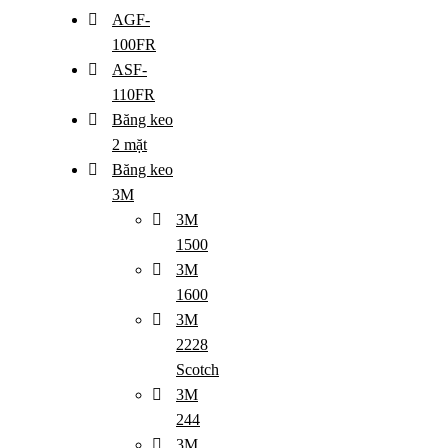
AGF-
100FR
ASF-
110FR
Băng keo
2 mặt
Băng keo
3M
3M
1500
3M
1600
3M
2228
Scotch
3M
244
3M