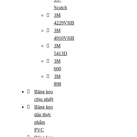
Scotch
3M
4229VHB
3M
4910VHB
3M
5413D
3M
600
3M
898
Băng keo
chịu nhiệt
Băng keo
dán thực
phẩm
PVC