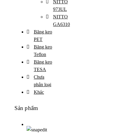
NITTO
973UL
NITTO
GA6310
Băng keo
PET
Băng keo
Teflon
Băng keo
TESA
Chưa
phân loại
Khác
Sản phẩm