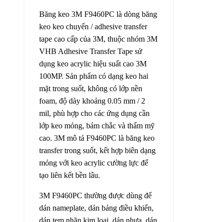
Băng keo 3M F9460PC là dòng băng
keo keo chuyển / adhesive transfer
tape cao cấp của 3M, thuộc nhóm 3M
VHB Adhesive Transfer Tape sử
dụng keo acrylic hiệu suất cao 3M
100MP. Sản phẩm có dạng keo hai
mặt trong suốt, không có lớp nền
foam, độ dày khoảng 0.05 mm / 2
mil, phù hợp cho các ứng dụng cần
lớp keo mỏng, bám chắc và thẩm mỹ
cao. 3M mô tả F9460PC là băng keo
transfer trong suốt, kết hợp biên dạng
mỏng với keo acrylic cường lực để
tạo liên kết bền lâu.
3M F9460PC thường được dùng để
dán nameplate, dán bảng điều khiển,
dán tem nhãn kim loại, dán nhựa, dán