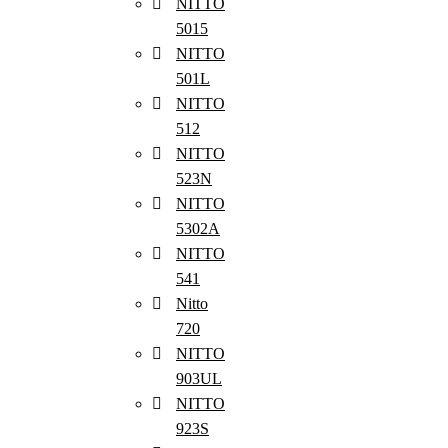
NITTO
5015
NITTO
501L
NITTO
512
NITTO
523N
NITTO
5302A
NITTO
541
Nitto
720
NITTO
903UL
NITTO
923S