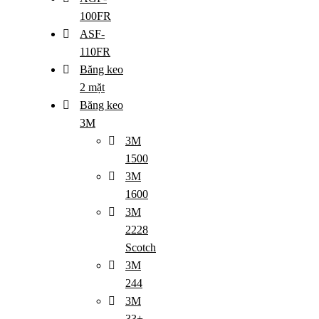
100FR
ASF-
110FR
Băng keo
2 mặt
Băng keo
3M
3M
1500
3M
1600
3M
2228
Scotch
3M
244
3M
33+