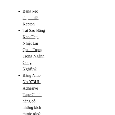
Băng keo
chịu nhiệt
Kapton
Tại Sao Băng
Keo Chịu
Nhiệt Lại
Quan Trọng
Trong Ngành
Công
Nghiệp?
Băng Nitto
No.973UL
Adhesive
Tape Chính
hãng có
những kích
thước nào?