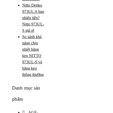
Nitto Denko
973UL-S bao
nhiêu tiền?
Nitto 973UL-
S giá rẻ
So sánh khả
năng chịu
nhiệt băng
keo NITTO
973UL-S và
băng keo
thông thường
Danh mục sản
phẩm
AGF-