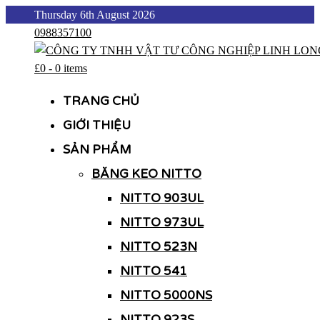
Skip
Thursday 6th August 2026
to
0988357100
content
£0
-
0 items
CÔNG TY TNHH VẬT TƯ CÔNG NGHIỆP LINH LONG
CÔNG TY TNHH VẬT TƯ CÔNG NGHIỆP LINH LONG
TRANG CHỦ
GIỚI THIỆU
SẢN PHẨM
BĂNG KEO NITTO
NITTO 903UL
NITTO 973UL
NITTO 523N
NITTO 541
NITTO 5000NS
NITTO 923S