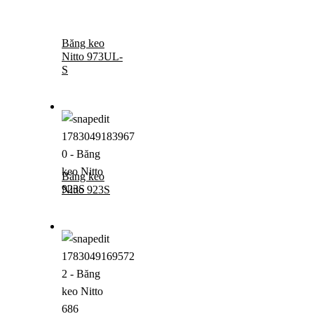
Băng keo
Nitto 973UL-
S
Băng keo
Nitto 923S