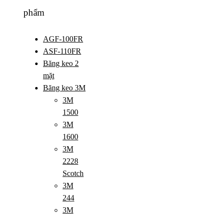
phẩm
AGF-100FR
ASF-110FR
Băng keo 2
mặt
Băng keo 3M
3M
1500
3M
1600
3M
2228
Scotch
3M
244
3M