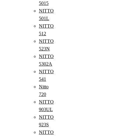
5015
NITTO
501L
NITTO
512
NITTO
523N
NITTO
5302A
NITTO
541
Nitto
720
NITTO
903UL
NITTO
923S
NITTO