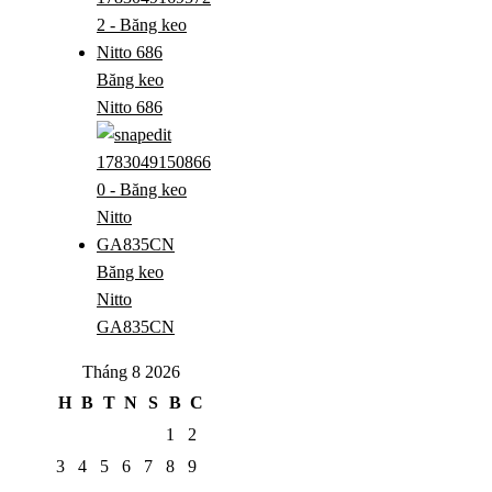
Băng keo
Nitto 686
Băng keo
Nitto
GA835CN
Tháng 8 2026
H
B
T
N
S
B
C
1
2
3
4
5
6
7
8
9