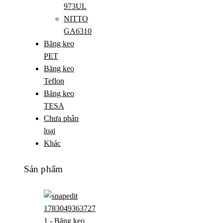
973UL
NITTO
GA6310
Băng keo
PET
Băng keo
Teflon
Băng keo
TESA
Chưa phân
loại
Khác
Sản phẩm