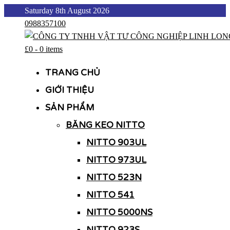
Skip
Saturday 8th August 2026
to
0988357100
content
£0
-
0 items
CÔNG TY TNHH VẬT TƯ CÔNG NGHIỆP LINH LONG
CÔNG TY TNHH VẬT TƯ CÔNG NGHIỆP LINH LONG
TRANG CHỦ
GIỚI THIỆU
SẢN PHẨM
BĂNG KEO NITTO
NITTO 903UL
NITTO 973UL
NITTO 523N
NITTO 541
NITTO 5000NS
NITTO 923S