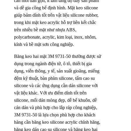
cần mối dán gọn, ít làm tăng độ dày sản phẩm
và dễ gia công bế định hình. Mặt keo silicone
giúp bám dính tốt trên vật liệu silicone rubber,
trong khi mặt keo acrylic hỗ trợ liên kết chắc
trên nhiều bề mặt như nhựa ABS,
polycarbonate, acrylic, kim loại, inox, nhôm,
kính và bề mặt sơn công nghiệp.
Băng keo hai mặt 3M 9731-50 thường được sử
dụng trong ngành điện tử, ô tô, thiết bị gia
dụng, viễn thông, y tế, sản xuất gioăng, miếng
đệm kỹ thuật, bàn phím silicone, tấm cao su
silicone và các ứng dụng cần dán silicone với
vật liệu khác. Với ưu điểm dính tốt trên
silicone, mối dán mỏng đẹp, dễ bế khuôn, dễ
cán dán và phù hợp cho lắp ráp công nghiệp,
3M 9731-50 là lựa chọn phù hợp cho khách
hàng cần băng keo silicone acrylic chính hãng,
băng keo dán cao su silicone và băng keo hai