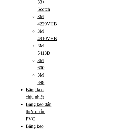
33+
Scotch
3M
4229VHB
3M
4910VHB
3M
5413D
3M
600
3M
898
Băng keo
chịu nhiệt
Băng keo dán
thực phẩm
PVC
Băng keo