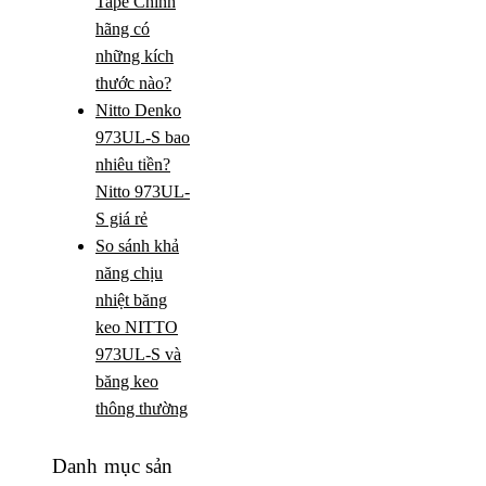
Tape Chính
hãng có
những kích
thước nào?
Nitto Denko
973UL-S bao
nhiêu tiền?
Nitto 973UL-
S giá rẻ
So sánh khả
năng chịu
nhiệt băng
keo NITTO
973UL-S và
băng keo
thông thường
Danh mục sản