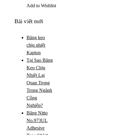
Add to Wishlist
Bài viết mới
Băng keo
chịu nhiệt
Kapton
Tại Sao Băng
Keo Chịu
Nhiệt Lại
Quan Trọng
Trong Ngành
Công
Nghiệp?
Băng Nitto
No.973UL
Adhesive