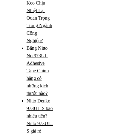
Keo Chịu
Nhiệt Lại
Quan Trọng
Trong Ngành
Công
Nghiệp?
Băng Nitto
No.973UL
Adhesive
Tape Chính
hãng có
những kích
thước nào?
Nitto Denko
973UL-S bao
nhiêu tiền?
Nitto 973UL-
S giá rẻ