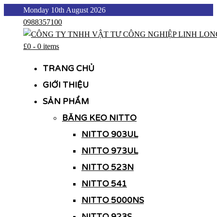
Skip
Monday 10th August 2026
to
0988357100
content
£0
-
0 items
CÔNG TY TNHH VẬT TƯ CÔNG NGHIỆP LINH LONG
CÔNG TY TNHH VẬT TƯ CÔNG NGHIỆP LINH LONG
TRANG CHỦ
GIỚI THIỆU
SẢN PHẨM
BĂNG KEO NITTO
NITTO 903UL
NITTO 973UL
NITTO 523N
NITTO 541
NITTO 5000NS
NITTO 923S