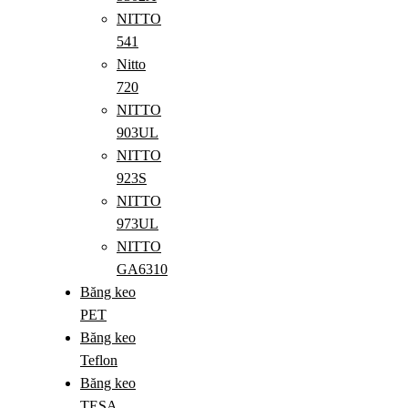
NITTO
541
Nitto
720
NITTO
903UL
NITTO
923S
NITTO
973UL
NITTO
GA6310
Băng keo
PET
Băng keo
Teflon
Băng keo
TESA