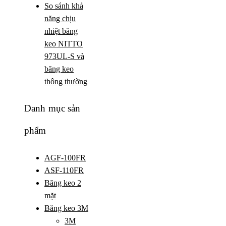
So sánh khả
năng chịu
nhiệt băng
keo NITTO
973UL-S và
băng keo
thông thường
Danh mục sản
phẩm
AGF-100FR
ASF-110FR
Băng keo 2
mặt
Băng keo 3M
3M