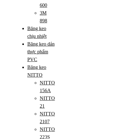
600
3M
898
Băng keo
chịu nhiệt
Băng keo dán
thực phẩm
PVC
Băng keo
NITTO
NITTO
156A
NITTO
21
NITTO
2107
NITTO
223S