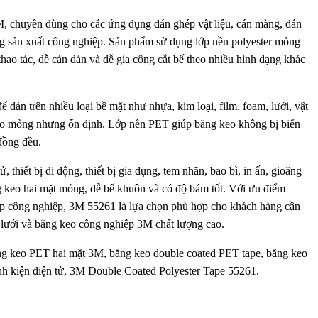
, chuyên dùng cho các ứng dụng dán ghép vật liệu, cán màng, dán
rong sản xuất công nghiệp. Sản phẩm sử dụng lớp nền polyester mỏng
 thao tác, dễ cán dán và dễ gia công cắt bế theo nhiều hình dạng khác
 dán trên nhiều loại bề mặt như nhựa, kim loại, film, foam, lưới, vật
ớp keo mỏng nhưng ổn định. Lớp nền PET giúp băng keo không bị biến
 đồng đều.
hiết bị di động, thiết bị gia dụng, tem nhãn, bao bì, in ấn, gioăng
g keo hai mặt mỏng, dễ bế khuôn và có độ bám tốt. Với ưu điểm
ráp công nghiệp, 3M 55261 là lựa chọn phù hợp cho khách hàng cần
lưới và băng keo công nghiệp 3M chất lượng cao.
 keo PET hai mặt 3M, băng keo double coated PET tape, băng keo
inh kiện điện tử, 3M Double Coated Polyester Tape 55261.