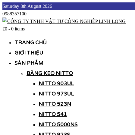
Skip
Saturday 8th August 2026
to
0988357100
content
£0
-
0 items
CÔNG TY TNHH VẬT TƯ CÔNG NGHIỆP LINH LONG
CÔNG TY TNHH VẬT TƯ CÔNG NGHIỆP LINH LONG
TRANG CHỦ
GIỚI THIỆU
SẢN PHẨM
BĂNG KEO NITTO
NITTO 903UL
NITTO 973UL
NITTO 523N
NITTO 541
NITTO 5000NS
NITTO 923S