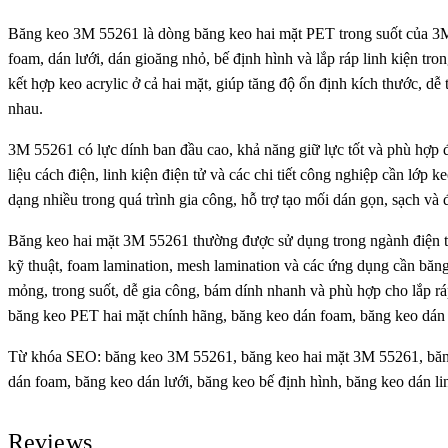
Băng keo 3M 55261 là dòng băng keo hai mặt PET trong suốt của 3M
foam, dán lưới, dán gioăng nhỏ, bế định hình và lắp ráp linh kiện t
kết hợp keo acrylic ở cả hai mặt, giúp tăng độ ổn định kích thước, dễ
nhau.
3M 55261 có lực dính ban đầu cao, khả năng giữ lực tốt và phù hợp để
liệu cách điện, linh kiện điện tử và các chi tiết công nghiệp cần l
dạng nhiều trong quá trình gia công, hỗ trợ tạo mối dán gọn, sạch và
Băng keo hai mặt 3M 55261 thường được sử dụng trong ngành điện tử, t
kỹ thuật, foam lamination, mesh lamination và các ứng dụng cần băn
mỏng, trong suốt, dễ gia công, bám dính nhanh và phù hợp cho lắp 
băng keo PET hai mặt chính hãng, băng keo dán foam, băng keo dán 
Từ khóa SEO: băng keo 3M 55261, băng keo hai mặt 3M 55261, băng
dán foam, băng keo dán lưới, băng keo bế định hình, băng keo dán l
Reviews