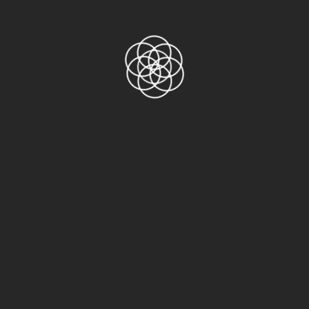
Danh mục sản phẩm
AGF-100FR
ASF-110FR
Băng keo 2 mặt
Băng keo 3M
3M 1500
3M 1600
3M 2228 Scotch
3M 244
3M 33+ Scotch