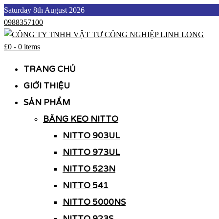
Skip
Saturday 8th August 2026
to
0988357100
content
£0
-
0 items
CÔNG TY TNHH VẬT TƯ CÔNG NGHIỆP LINH LONG
CÔNG TY TNHH VẬT TƯ CÔNG NGHIỆP LINH LONG
TRANG CHỦ
GIỚI THIỆU
SẢN PHẨM
BĂNG KEO NITTO
NITTO 903UL
NITTO 973UL
NITTO 523N
NITTO 541
NITTO 5000NS
NITTO 923S