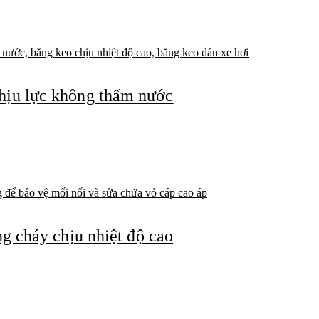
ịu lực không thấm nước
 cháy chịu nhiệt độ cao