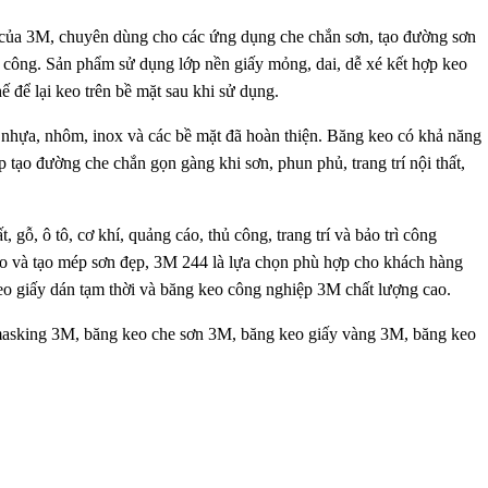
của 3M, chuyên dùng cho các ứng dụng che chắn sơn, tạo đường sơn
thi công. Sản phẩm sử dụng lớp nền giấy mỏng, dai, dễ xé kết hợp keo
ế để lại keo trên bề mặt sau khi sử dụng.
 nhựa, nhôm, inox và các bề mặt đã hoàn thiện. Băng keo có khả năng
 tạo đường che chắn gọn gàng khi sơn, phun phủ, trang trí nội thất,
ỗ, ô tô, cơ khí, quảng cáo, thủ công, trang trí và bảo trì công
 keo và tạo mép sơn đẹp, 3M 244 là lựa chọn phù hợp cho khách hàng
eo giấy dán tạm thời và băng keo công nghiệp 3M chất lượng cao.
asking 3M, băng keo che sơn 3M, băng keo giấy vàng 3M, băng keo