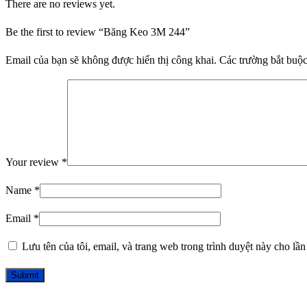
There are no reviews yet.
Be the first to review “Băng Keo 3M 244”
Email của bạn sẽ không được hiển thị công khai.
Các trường bắt buộ
Your review
*
Name
*
Email
*
Lưu tên của tôi, email, và trang web trong trình duyệt này cho lần 