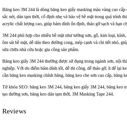
Băng keo 3M 244 là dòng băng keo giấy masking màu vàng cao cấp 
sắc nét, dán tạm thời, cố định nhẹ và bảo vệ bề mặt trong quá trình 
acrylic chất lượng cao, giúp bám dính ổn định, tháo gỡ sạch và hạn ch
3M 244 phù hợp cho nhiều bề mặt như tường sơn, gỗ, kim loại, kính,
ôm sát bề mặt, dễ dán theo đường cong, mép cạnh và chi tiết nhỏ, giúp
sửa chữa nhà cửa hoặc gia công sản phẩm.
Băng keo giấy 3M 244 thường được sử dụng trong ngành sơn, nội thất, g
nghiệp. Với ưu điểm bám dính tốt, dễ thi công, dễ tháo gỡ, ít để lại
cần băng keo masking chính hãng, băng keo che sơn cao cấp, băng k
Từ khóa SEO: băng keo 3M 244, băng keo giấy 3M 244, băng keo m
tạo đường sơn, băng keo dán tạm thời, 3M Masking Tape 244.
Reviews