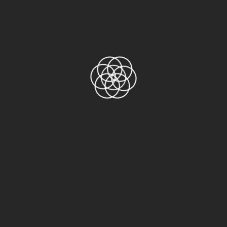
NITTO 376
NITTO 5000NS
NITTO 5015
NITTO 501L
NITTO 512
NITTO 523N
NITTO 5302A
NITTO 541
Nitto 720
NITTO 903UL
NITTO 923S
NITTO 973UL
NITTO GA6310
Băng keo PET