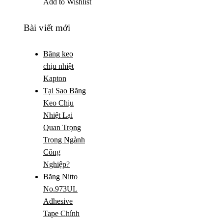
Add to Wishlist
Bài viết mới
Băng keo
chịu nhiệt
Kapton
Tại Sao Băng
Keo Chịu
Nhiệt Lại
Quan Trọng
Trong Ngành
Công
Nghiệp?
Băng Nitto
No.973UL
Adhesive
Tape Chính