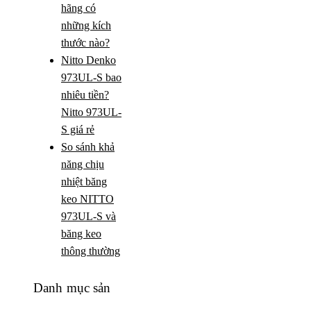
hãng có
những kích
thước nào?
Nitto Denko
973UL-S bao
nhiêu tiền?
Nitto 973UL-
S giá rẻ
So sánh khả
năng chịu
nhiệt băng
keo NITTO
973UL-S và
băng keo
thông thường
Danh mục sản