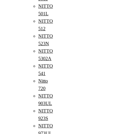
NITTO
501L
NITTO
512
NITTO
523N
NITTO
5302A
NITTO
541
Nitto
720
NITTO
903UL
NITTO
923S
NITTO
973UL