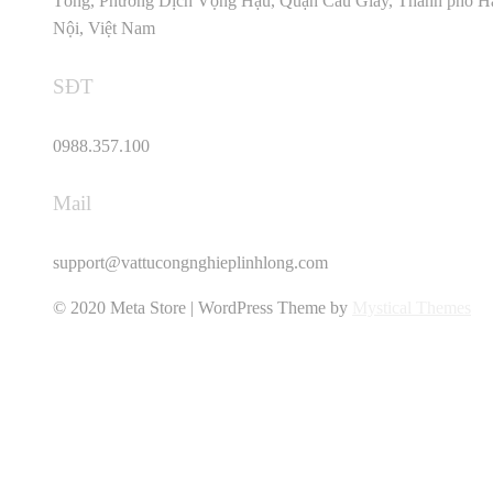
Tông, Phường Dịch Vọng Hậu, Quận Cầu Giấy, Thành phố H
Nội, Việt Nam
SĐT
0988.357.100
Mail
support@vattucongnghieplinhlong.com
© 2020 Meta Store | WordPress Theme by
Mystical Themes