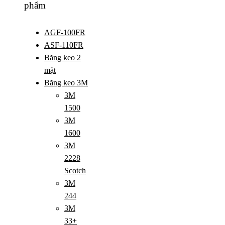
phẩm
AGF-100FR
ASF-110FR
Băng keo 2
mặt
Băng keo 3M
3M
1500
3M
1600
3M
2228
Scotch
3M
244
3M
33+