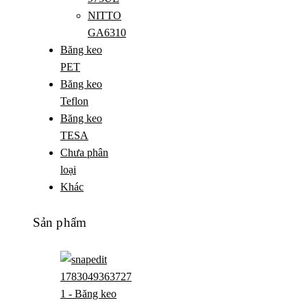
NITTO
GA6310
Băng keo
PET
Băng keo
Teflon
Băng keo
TESA
Chưa phân
loại
Khác
Sản phẩm