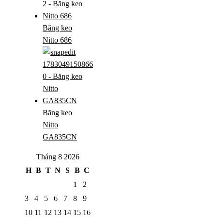
Băng keo
Nitto 686
Băng keo
Nitto
GA835CN
Tháng 8 2026
H
B
T
N
S
B
C
1
2
3
4
5
6
7
8
9
10
11
12
13
14
15
16