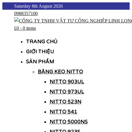
Skip
Saturday 8th August 2026
to
0988357100
content
£0
-
0 items
CÔNG TY TNHH VẬT TƯ CÔNG NGHIỆP LINH LONG
CÔNG TY TNHH VẬT TƯ CÔNG NGHIỆP LINH LONG
TRANG CHỦ
GIỚI THIỆU
SẢN PHẨM
BĂNG KEO NITTO
NITTO 903UL
NITTO 973UL
NITTO 523N
NITTO 541
NITTO 5000NS
NITTO 923S