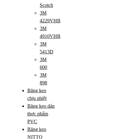
Scotch
3M
4229VHB
3M
4910VHB
3M
5413D
3M
600
3M
898
Băng keo
chịu nhiệt
Băng keo dán
thực phẩm
PVC
Băng keo
NITTO