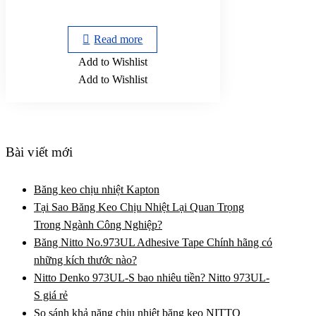
Read more
Add to Wishlist
Add to Wishlist
Bài viết mới
Băng keo chịu nhiệt Kapton
Tại Sao Băng Keo Chịu Nhiệt Lại Quan Trọng
Trong Ngành Công Nghiệp?
Băng Nitto No.973UL Adhesive Tape Chính hãng có
những kích thước nào?
Nitto Denko 973UL-S bao nhiêu tiền? Nitto 973UL-
S giá rẻ
So sánh khả năng chịu nhiệt băng keo NITTO