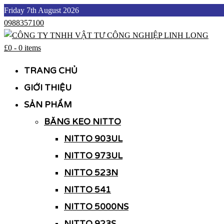
Skip
Friday 7th August 2026
to
0988357100
content
£0
-
0 items
CÔNG TY TNHH VẬT TƯ CÔNG NGHIỆP LINH LONG
CÔNG TY TNHH VẬT TƯ CÔNG NGHIỆP LINH LONG
TRANG CHỦ
GIỚI THIỆU
SẢN PHẨM
BĂNG KEO NITTO
NITTO 903UL
NITTO 973UL
NITTO 523N
NITTO 541
NITTO 5000NS
NITTO 923S