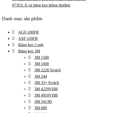
973UL-S và băng keo thông thường
Danh mục sản phẩm
AGF-100FR
ASF-110FR
Băng keo 2 mặt
Băng keo 3M
3M 1500
3M 1600
3M 2228 Scotch
3M 244
3M 33+ Scotch
3M 4229VHB
3M 4910VHB
3M 5413D
3M 600