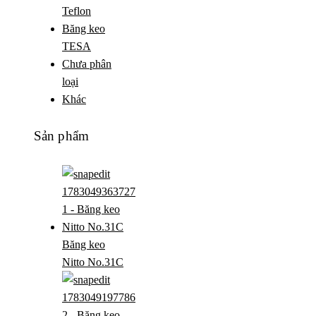
Teflon
Băng keo
TESA
Chưa phân
loại
Khác
Sản phẩm
Băng keo
Nitto No.31C