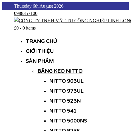
Skip
Thursday 6th August 2026
to
0988357100
content
£0
-
0 items
CÔNG TY TNHH VẬT TƯ CÔNG NGHIỆP LINH LONG
CÔNG TY TNHH VẬT TƯ CÔNG NGHIỆP LINH LONG
TRANG CHỦ
GIỚI THIỆU
SẢN PHẨM
BĂNG KEO NITTO
NITTO 903UL
NITTO 973UL
NITTO 523N
NITTO 541
NITTO 5000NS
NITTO 923S