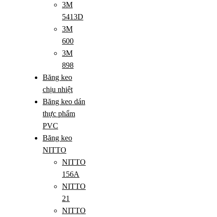
3M
5413D
3M
600
3M
898
Băng keo
chịu nhiệt
Băng keo dán
thực phẩm
PVC
Băng keo
NITTO
NITTO
156A
NITTO
21
NITTO