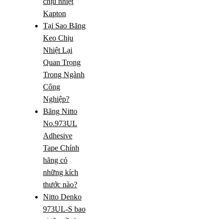
chịu nhiệt
Kapton
Tại Sao Băng
Keo Chịu
Nhiệt Lại
Quan Trọng
Trong Ngành
Công
Nghiệp?
Băng Nitto
No.973UL
Adhesive
Tape Chính
hãng có
những kích
thước nào?
Nitto Denko
973UL-S bao