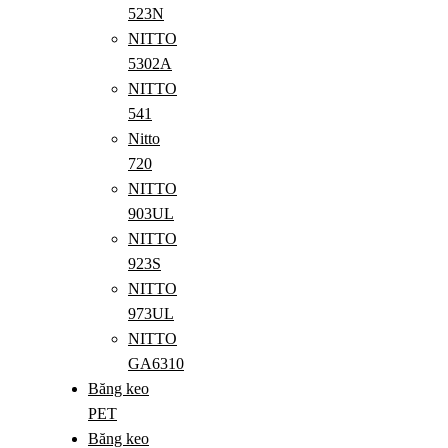
523N
NITTO
5302A
NITTO
541
Nitto
720
NITTO
903UL
NITTO
923S
NITTO
973UL
NITTO
GA6310
Băng keo
PET
Băng keo