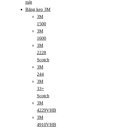
mặt
Băng keo 3M
3M
1500
3M
1600
3M
2228
Scotch
3M
244
3M
33+
Scotch
3M
4229VHB
3M
4910VHB