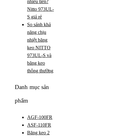
nhiêu tiền?
Nitto 973UL-
S giá rẻ
So sánh khả
năng chịu
nhiệt băng
keo NITTO
973UL-S và
băng keo
thông thường
Danh mục sản
phẩm
AGF-100FR
ASF-110FR
Băng keo 2