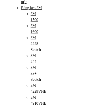
mặt
Băng keo 3M
3M
1500
3M
1600
3M
2228
Scotch
3M
244
3M
33+
Scotch
3M
4229VHB
3M
4910VHB