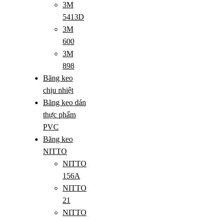
3M
5413D
3M
600
3M
898
Băng keo
chịu nhiệt
Băng keo dán
thực phẩm
PVC
Băng keo
NITTO
NITTO
156A
NITTO
21
NITTO