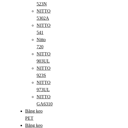
523N
NITTO
5302A
NITTO
541
Nitto
720
NITTO
903UL
NITTO
923S
NITTO
973UL
NITTO
GA6310
Băng keo
PET
Băng keo