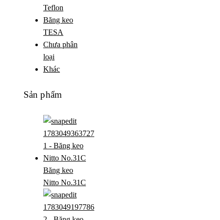
Teflon
Băng keo
TESA
Chưa phân
loại
Khác
Sản phẩm
Băng keo
Nitto No.31C