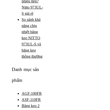
nhiêu tiền?
Nitto 973UL-
S giá rẻ
So sánh khả
năng chịu
nhiệt băng
keo NITTO
973UL-S và
băng keo
thông thường
Danh mục sản
phẩm
AGF-100FR
ASF-110FR
Băng keo 2