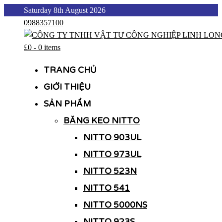
Skip
Saturday 8th August 2026
to
0988357100
content
£0
-
0 items
CÔNG TY TNHH VẬT TƯ CÔNG NGHIỆP LINH LONG
CÔNG TY TNHH VẬT TƯ CÔNG NGHIỆP LINH LONG
TRANG CHỦ
GIỚI THIỆU
SẢN PHẨM
BĂNG KEO NITTO
NITTO 903UL
NITTO 973UL
NITTO 523N
NITTO 541
NITTO 5000NS
NITTO 923S