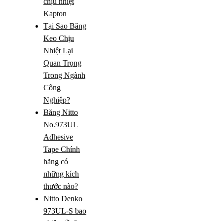
chịu nhiệt
Kapton
Tại Sao Băng
Keo Chịu
Nhiệt Lại
Quan Trọng
Trong Ngành
Công
Nghiệp?
Băng Nitto
No.973UL
Adhesive
Tape Chính
hãng có
những kích
thước nào?
Nitto Denko
973UL-S bao