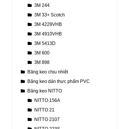
3M 244
3M 33+ Scotch
3M 4229VHB
3M 4910VHB
3M 5413D
3M 600
3M 898
Băng keo chịu nhiệt
Băng keo dán thực phẩm PVC
Băng keo NITTO
NITTO 156A
NITTO 21
NITTO 2107
NITTO 223S