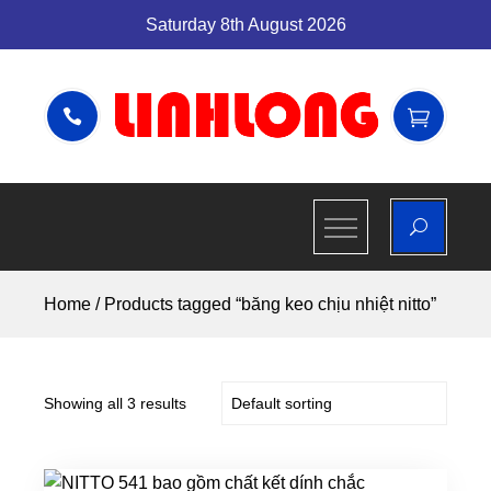
Skip
Saturday 8th August 2026
to
content
CÔNG TY
CÔNG TY TNHH VẬT TƯ
CÔNG NGHIỆP LINH LONG
TNHH VẬT
TƯ CÔNG
Home
/ Products tagged “băng keo chịu nhiệt nitto”
NGHIỆP
LINH LONG
Showing all 3 results