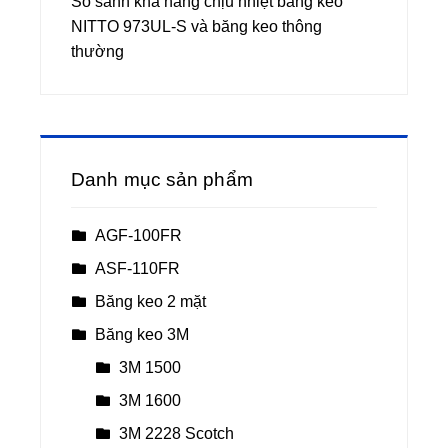
So sánh khả năng chịu nhiệt băng keo
NITTO 973UL-S và băng keo thông
thường
Danh mục sản phẩm
AGF-100FR
ASF-110FR
Băng keo 2 mặt
Băng keo 3M
3M 1500
3M 1600
3M 2228 Scotch