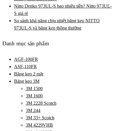
Nitto Denko 973UL-S bao nhiêu tiền? Nitto 973UL-
S giá rẻ
So sánh khả năng chịu nhiệt băng keo NITTO
973UL-S và băng keo thông thường
Danh mục sản phẩm
AGF-100FR
ASF-110FR
Băng keo 2 mặt
Băng keo 3M
3M 1500
3M 1600
3M 2228 Scotch
3M 244
3M 33+ Scotch
3M 4229VHB