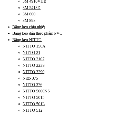
3M 4910VHB
3M 5413D
3M 600
3M 898
Băng keo chịu nhiệt
Băng keo dán thực phẩm PVC
Băng keo NITTO
NITTO 156A
NITTO 21
NITTO 2107
NITTO 223S
NITTO 3290
Nitto 375
NITTO 376
NITTO 5000NS
NITTO 5015
NITTO 501L
NITTO 512