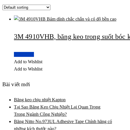
3M 4910VHB, băng keo trong suốt bóc k
Read more
Add to Wishlist
Add to Wishlist
Bài viết mới
Băng keo chịu nhiệt Kapton
Tại Sao Băng Keo Chịu Nhiệt Lại Quan Trọng
Trong Ngành Công Nghiệp?
Băng Nitto No.973UL Adhesive Tape Chính hãng có
những kích thước nào?