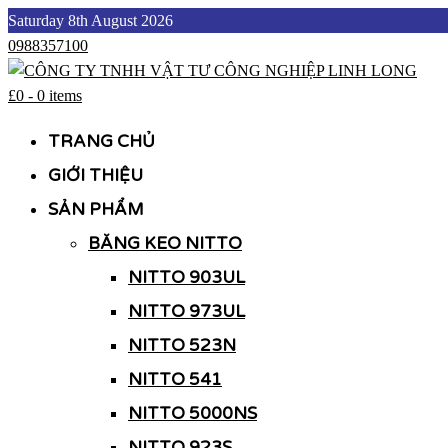
Skip
Saturday 8th August 2026
to
0988357100
content
£0
-
0 items
CÔNG TY TNHH VẬT TƯ CÔNG NGHIỆP LINH LONG
CÔNG TY TNHH VẬT TƯ CÔNG NGHIỆP LINH LONG
TRANG CHỦ
GIỚI THIỆU
SẢN PHẨM
BĂNG KEO NITTO
NITTO 903UL
NITTO 973UL
NITTO 523N
NITTO 541
NITTO 5000NS
NITTO 923S