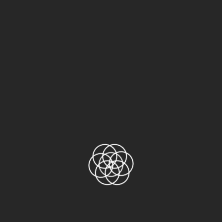
NITTO GA6310
Băng keo PET
Băng keo Teflon
Băng keo TESA
Chưa phân loại
Khác
Sản phẩm
Băng keo Nitto No.31C