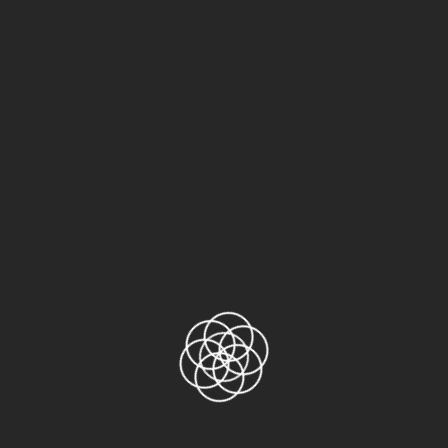
NITTO 973UL
NITTO GA6310
Băng keo PET
Băng keo Teflon
Băng keo TESA
Chưa phân loại
Khác
Sản phẩm
Băng keo Nitto No.31C